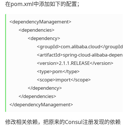
在pom.xml中添加如下的配置；
<dependencyManagement>

	<dependencies>

		<dependency>

			<groupId>com.alibaba.cloud</groupId>

			<artifactId>spring-cloud-alibaba-dependencies</artifactId>

			<version>2.1.1.RELEASE</version>

			<type>pom</type>

			<scope>import</scope>

		</dependency>

	</dependencies>

修改相关依赖，把原来的Consul注册发现的依赖