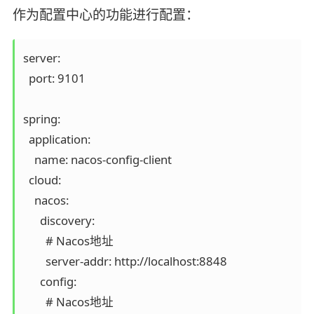
作为配置中心的功能进行配置：
server:

  port: 9101

spring:

  application:

    name: nacos-config-client

  cloud:

    nacos:

      discovery:

        # Nacos地址

        server-addr: http://localhost:8848

      config:

        # Nacos地址
