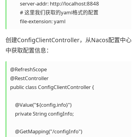
        server-addr: http://localhost:8848

        # 这里我们获取的yaml格式的配置

创建ConfigClientController，从Nacos配置中心
中获取配置信息：
@RefreshScope

@RestController

public class ConfigClientController {

    @Value("${config.info}")

    private String configInfo;

    @GetMapping("/configInfo")
