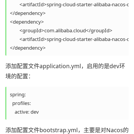
	<artifactId>spring-cloud-starter-alibaba-nacos-discovery</artifactId>

</dependency>

<dependency>

	<groupId>com.alibaba.cloud</groupId>

	<artifactId>spring-cloud-starter-alibaba-nacos-config</artifactId>

添加配置文件application.yml，启用的是dev环
境的配置：
spring:

  profiles:

添加配置文件bootstrap.yml，主要是对Nacos的