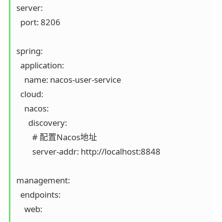
server:

  port: 8206

spring:

  application:

    name: nacos-user-service

  cloud:

    nacos:

      discovery:

        # 配置Nacos地址

        server-addr: http://localhost:8848

management:

  endpoints:

    web:
