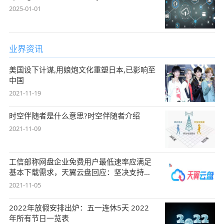
2025-01-01
业界资讯
美国设下计谋,用娘炮文化重塑日本,已影响至
中国
2021-11-19
时空伴随者是什么意思?时空伴随者介绍
2021-11-09
工信部称网盘企业免费用户最低速率应满足
基本下载需求，天翼云盘回应：坚决支持，
始终
2021-11-05
2022年放假安排出炉：五一连休5天 2022
年所有节日一览表