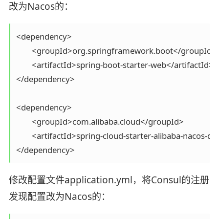
改为Nacos的：
<dependency>

	<groupId>org.springframework.boot</groupId>

	<artifactId>spring-boot-starter-web</artifactId>

</dependency>

<dependency>

	<groupId>com.alibaba.cloud</groupId>

	<artifactId>spring-cloud-starter-alibaba-nacos-discovery</artifactId>

修改配置文件application.yml，将Consul的注册
发现配置改为Nacos的：