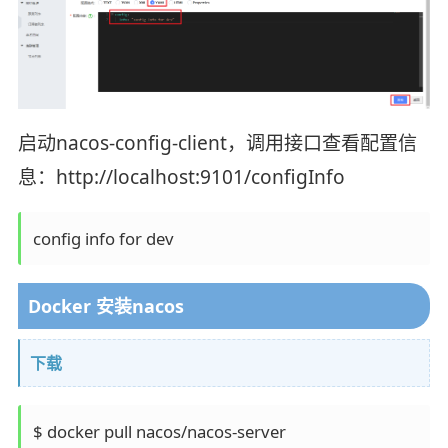
启动nacos-config-client，调用接口查看配置信
息：http://localhost:9101/configInfo
config info for dev
Docker 安装nacos
下载
$ docker pull nacos/nacos-server