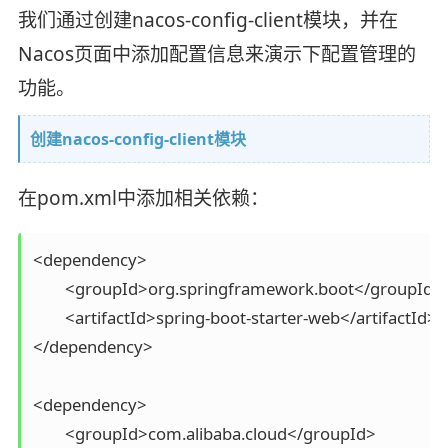
我们通过创建nacos-config-client模块，并在
Nacos页面中添加配置信息来演示下配置管理的
功能。
创建nacos-config-client模块
在pom.xml中添加相关依赖：
<dependency>

	<groupId>org.springframework.boot</groupId>

	<artifactId>spring-boot-starter-web</artifactId>

</dependency>

<dependency>

	<groupId>com.alibaba.cloud</groupId>
