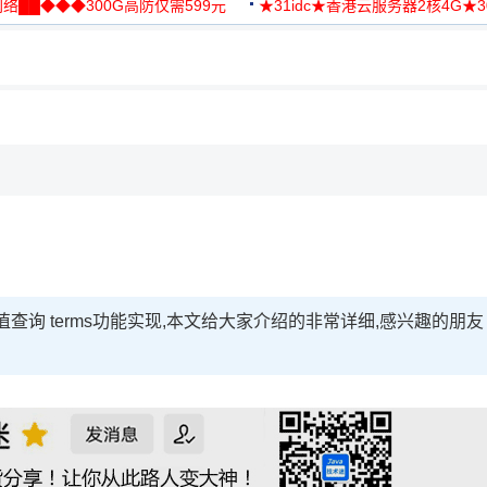
络██◆◆◆300G高防仅需599元
★31idc★香港云服务器2核4G★
用◆
确值查询 terms功能实现,本文给大家介绍的非常详细,感兴趣的朋友