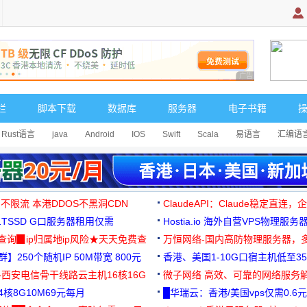
广告 商业广告，理
栏
脚本下载
数据库
服务器
电子书籍
Rust语言
java
Android
IOS
Swift
Scala
易语言
汇编语
 不限流 本港DDOS不黑洞CDN
ClaudeAPI：Claude稳定直连
G1TSSD G口服务器租用仅需
Hostia.io 海外自营VPS物理服务
可免费测试
址查询▉ip归属地ip风险★天天免费查
万恒网络-国内高防物理服务器，
】250个随机IP 50M带宽 800元
99元/月起
香港、美国1-10G口宿主机低至35
-西安电信骨干线路云主机16核16G
微子网络 高效、可靠的网络服务
核8G10M69元每月
█华瑞云：香港/美国vps仅需0.6元