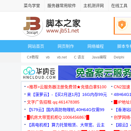
菜鸟学堂
服务器常用软件
主机测评网
在线工具
网站首页
网页制作
网络编程
脚本专
C#教程
vb
vb.net
C 语言
Java编程
Delphi
<推荐>云服务器注册免费领★充值白拿$100
CN2加速
来【菠萝云】-【买2月送1月】16G内存99元
48H64
文字广告招租 qq:461478385
3000+
▉IP地
【579云】国内高防物理机,40H64G仅需99
【香港站群
元
█机房大带宽机柜Q:1006456867█
创梦网络
【高电机柜】算力托管租赁、大带宽、云主
88元/月
【超云】4