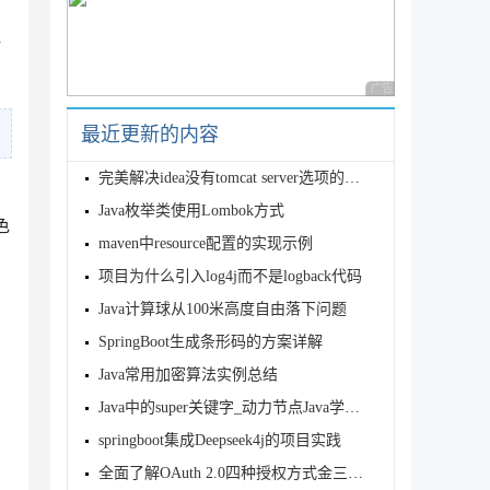
一
广告 商业广告，理性
最近更新的内容
完美解决idea没有tomcat server选项的问题
Java枚举类使用Lombok方式
色
maven中resource配置的实现示例
项目为什么引入log4j而不是logback代码
Java计算球从100米高度自由落下问题
SpringBoot生成条形码的方案详解
Java常用加密算法实例总结
Java中的super关键字_动力节点Java学院整理
springboot集成Deepseek4j的项目实践
全面了解OAuth 2.0四种授权方式金三银四无惧面试