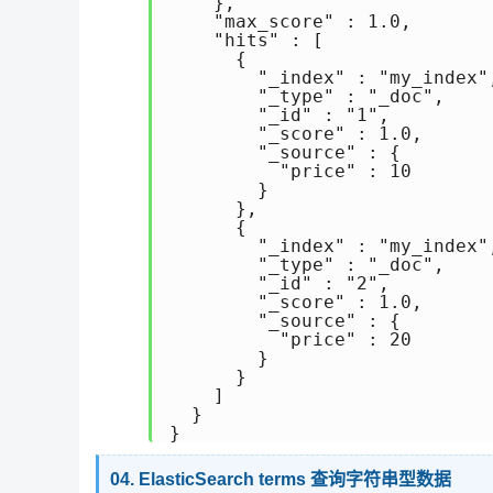
    },

    "max_score" : 1.0,

    "hits" : [

      {

        "_index" : "my_index",
        "_type" : "_doc",

        "_id" : "1",

        "_score" : 1.0,

        "_source" : {

          "price" : 10

        }

      },

      {

        "_index" : "my_index",
        "_type" : "_doc",

        "_id" : "2",

        "_score" : 1.0,

        "_source" : {

          "price" : 20

        }

      }

    ]

  }

}
04. ElasticSearch terms 查询字符串型数据