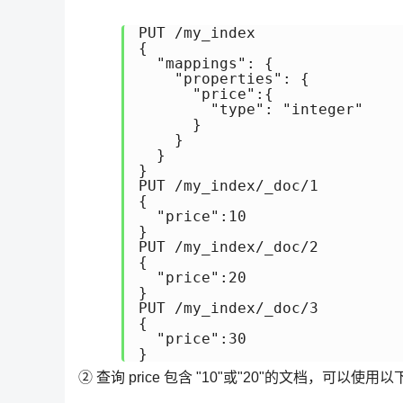
PUT /my_index

{

  "mappings": {

    "properties": {

      "price":{

        "type": "integer"

      }

    }

  }

}

PUT /my_index/_doc/1

{

  "price":10

}

PUT /my_index/_doc/2

{

  "price":20

}

PUT /my_index/_doc/3

{

  "price":30

}
② 查询 price 包含 "10"或"20"的文档，可以使用