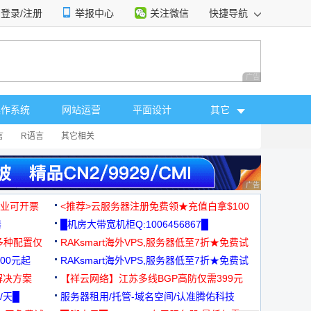
登录/注册
举报中心
关注微信
快捷导航
性选择
广告 商业广告，理
操作系统
网站运营
平面设计
其它
言
R语言
其它相关
广告 商业广告，理
，企业可开票
<推荐>云服务器注册免费领★充值白拿$100
器
█机房大带宽机柜Q:1006456867█
多种配置仅
RAKsmart海外VPS,服务器低至7折★免费试
00元起
用★
RAKsmart海外VPS,服务器低至7折★免费试
解决方案
用★
【祥云网络】江苏多线BGP高防仅需399元
/天█
服务器租用/托管-域名空间/认准腾佑科技