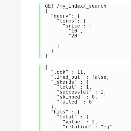
GET /my_index/_search

{

  "query": {

    "terms": {

      "price": [

        "10",

        "20"

      ]

    }

  }

}
{

  "took" : 11,

  "timed_out" : false,

  "_shards" : {

    "total" : 1,

    "successful" : 1,

    "skipped" : 0,

    "failed" : 0

  },

  "hits" : {

    "total" : {

      "value" : 2,

      "relation" : "eq"
