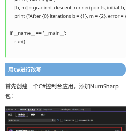
    [b, m] = gradient_descent_runner(points, initial_b, in
    print ("After {0} iterations b = {1}, m = {2}, error 
if __name__ == '__main__':

    run()

用C#进行改写
首先创建一个C#控制台应用，添加NumSharp
包：