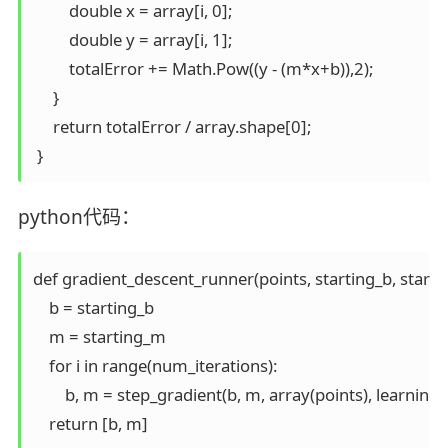
         double x = array[i, 0];

         double y = array[i, 1];

         totalError += Math.Pow((y - (m*x+b)),2);

     }

     return totalError / array.shape[0];

python代码：
def gradient_descent_runner(points, starting_b, startin
    b = starting_b

    m = starting_m

    for i in range(num_iterations):

        b, m = step_gradient(b, m, array(points), learning_r