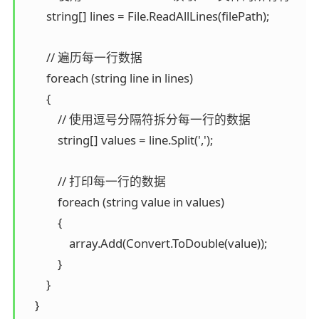
        string[] lines = File.ReadAllLines(filePath);             

        // 遍历每一行数据

        foreach (string line in lines)

        {

            // 使用逗号分隔符拆分每一行的数据

            string[] values = line.Split(',');

            // 打印每一行的数据

            foreach (string value in values)

            {

                array.Add(Convert.ToDouble(value));

            }                  

        }

    }
