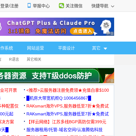
登录/注册
举报中心
关注微信
快捷导航
性选择
广告 商业广告，理
操作系统
网站运营
平面设计
其它
言
R语言
其它相关
广告 商业广告，理
，企业可开票
<推荐>云服务器注册免费领★充值白拿$100
器
█机房大带宽机柜Q:1006456867█
多种配置仅
RAKsmart海外VPS,服务器低至7折★免费试
00元起
用★
RAKsmart海外VPS,服务器低至7折★免费试
解决方案
用★
【祥云网络】江苏多线BGP高防仅需399元
/天█
服务器租用/托管-域名空间/认准腾佑科技