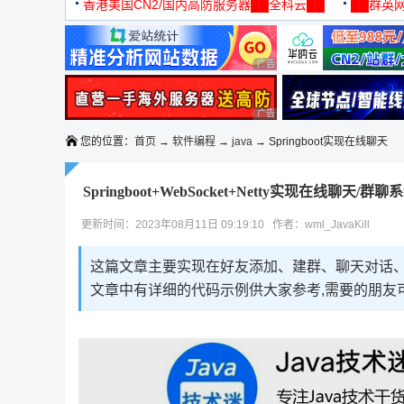
机
香港美国CN2/国内高防服务器██全科云██
██群英网
◆◆◆
广告 商业广告，理性选择
广告 商业广告，理性选择
您的位置：
首页
→
软件编程
→
java
→ Springboot实现在线聊天
Springboot+WebSocket+Netty实现在线聊天/群聊
更新时间：2023年08月11日 09:19:10 作者：wml_JavaKill
这篇文章主要实现在好友添加、建群、聊天对话、群
文章中有详细的代码示例供大家参考,需要的朋友