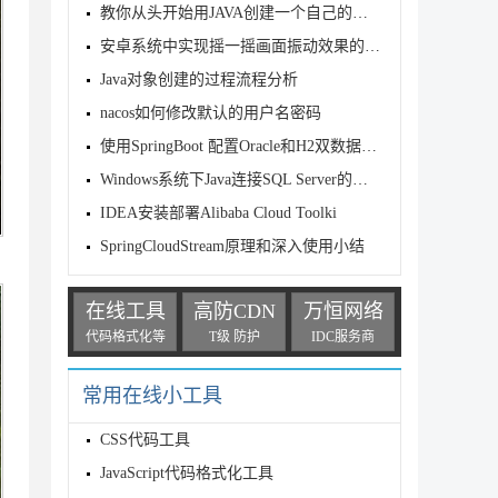
教你从头开始用JAVA创建一个自己的简单API并实现第三方调用
安卓系统中实现摇一摇画面振动效果的方法
Java对象创建的过程流程分析
nacos如何修改默认的用户名密码
使用SpringBoot 配置Oracle和H2双数据源及问题
Windows系统下Java连接SQL Server的方法简介
IDEA安装部署Alibaba Cloud Toolki
SpringCloudStream原理和深入使用小结
在线工具
高防CDN
万恒网络
代码格式化等
T级 防护
IDC服务商
常用在线小工具
CSS代码工具
JavaScript代码格式化工具