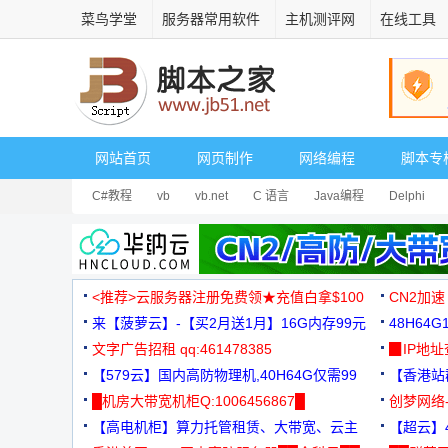
菜鸟学堂
服务器常用软件
主机测评网
在线工具
网站首页
网页制作
网络编程
脚本专
C#教程
vb
vb.net
C 语言
Java编程
Delphi
<推荐>云服务器注册免费领★充值白拿$100
CN2加速
来【菠萝云】-【买2月送1月】16G内存99元
48H64
文字广告招租 qq:461478385
3000+
▉IP地
【579云】国内高防物理机,40H64G仅需99
【香港站群
元
█机房大带宽机柜Q:1006456867█
创梦网络
【高电机柜】算力托管租赁、大带宽、云主
88元/月
【超云】4