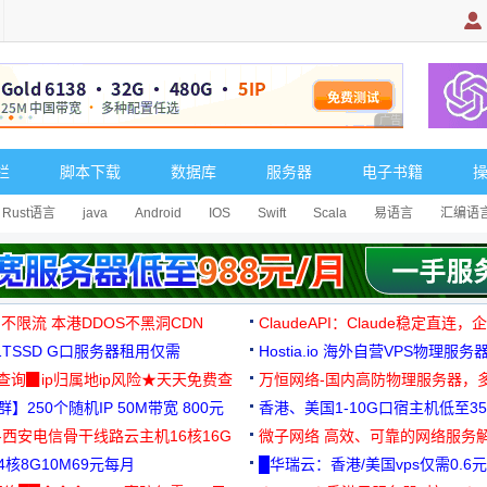
广告 商业广告，理
栏
脚本下载
数据库
服务器
电子书籍
Rust语言
java
Android
IOS
Swift
Scala
易语言
汇编语
 不限流 本港DDOS不黑洞CDN
ClaudeAPI：Claude稳定直连
G1TSSD G口服务器租用仅需
Hostia.io 海外自营VPS物理服务
可免费测试
址查询▉ip归属地ip风险★天天免费查
万恒网络-国内高防物理服务器，
】250个随机IP 50M带宽 800元
99元/月起
香港、美国1-10G口宿主机低至35
-西安电信骨干线路云主机16核16G
微子网络 高效、可靠的网络服务
核8G10M69元每月
█华瑞云：香港/美国vps仅需0.6元