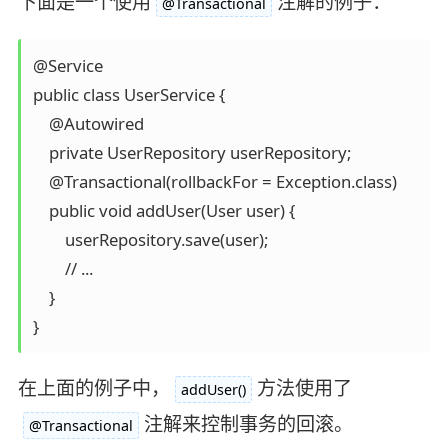
下面是一个使用
注解的例子：
@Transactional
@Service

public class UserService {

    @Autowired

    private UserRepository userRepository;

    @Transactional(rollbackFor = Exception.class)

    public void addUser(User user) {

        userRepository.save(user);

        // ...

    }

}
在上面的例子中，
方法使用了
addUser()
注解来控制事务的回滚。
@Transactional