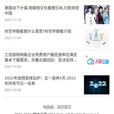
美国设下计谋,用娘炮文化重塑日本,已影响至
中国
2021-11-19
时空伴随者是什么意思?时空伴随者介绍
2021-11-09
工信部称网盘企业免费用户最低速率应满足
基本下载需求，天翼云盘回应：坚决支持，
始终
2021-11-05
2022年放假安排出炉：五一连休5天 2022
年所有节日一览表
2021-10-26
电脑版
-
返回首页