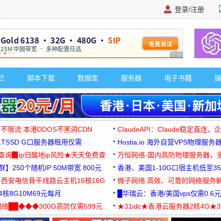
登录/注册
广告 商业广告，理
栏
脚本下载
数据库
服务器
电子书籍
 不限流 本港DDOS不黑洞CDN
ClaudeAPI：Claude稳定直连
G1TSSD G口服务器租用仅需
Hostia.io 海外自营VPS物理服务
可免费测试
址查询▉ip归属地ip风险★天天免费查
万恒网络-国内高防物理服务器，
】250个随机IP 50M带宽 800元
99元/月起
香港、美国1-10G口宿主机低至35
-西安电信骨干线路云主机16核16G
微子网络 高效、可靠的网络服务
核8G10M69元每月
█华瑞云：香港/美国vps仅需0.6元
络██◆◆◆300G高防仅需599元
★31idc★香港云服务器2核4G★
用◆