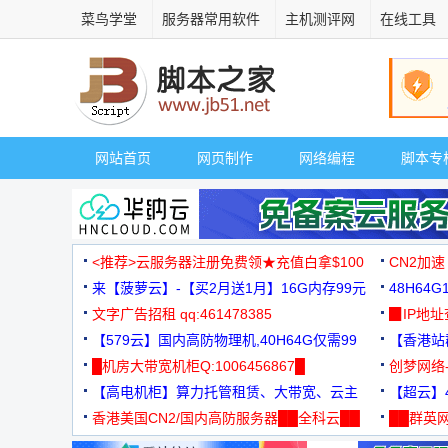
菜鸟学堂
服务器常用软件
主机测评网
在线工具
网站首页
网页制作
网络编程
脚本专
<推荐>云服务器注册免费领★充值白拿$100
CN2加速
来【菠萝云】-【买2月送1月】16G内存99元
48H64
文字广告招租 qq:461478385
3000+
▉IP地
【579云】国内高防物理机,40H64G仅需99
【香港站群
元
█机房大带宽机柜Q:1006456867█
创梦网络
【高电机柜】算力托管租赁、大带宽、云主
88元/月
【超云】4
机
香港美国CN2/国内高防服务器██全科云██
██群英网
◆◆◆