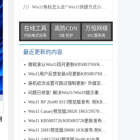
10
Win11角标怎么去? Win11快捷方式小箭头的两种消除方法
在线工具
高防CDN
万恒网络
代码格式化等
T级 防护
IDC服务商
最近更新的内容
微软承认Win11四月更新KB5083769/KB5082052致远程桌面
Win11用户反馈安装4月更新KB5083769后遇到打印故障
装机初次设置可跳过强制更新! 外媒实测Win11 OOBE 新
问题已修复! 解决Win11/Win10提示重新连接你的文件历
Win11 RP 26x00.8313预览版发布: 附KB5083631完整更新
Win11 Canary预览版28020.1863/29570.1000发布:优化文
用
Win11 KB5083726/KB5083728更新发布:附完整更新日志
Win11 26H1预览版28000.1836发布:附KB5083768完整更新
Win11 24H2/25H2预览版26x00.8246发布:附KB5083769完