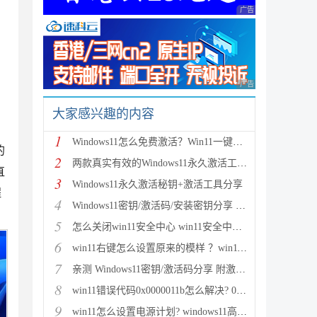
广告 商业广告，理性
广告 商业广告，理性
大家感兴趣的内容
1
Windows11怎么免费激活？Win11一键激活方法汇总(附安
的
2
两款真实有效的Windows11永久激活工具 附激活码
直
3
Windows11永久激活秘钥+激活工具分享
程
4
Windows11密钥/激活码/安装密钥分享 附激活工具+教程
5
怎么关闭win11安全中心 win11安全中心关闭步骤
6
win11右键怎么设置原来的模样 ？win11右键菜单改回传
7
亲测 Windows11密钥/激活码分享 附激活工具
8
win11错误代码0x0000011b怎么解决? 0x0000011b问题的
9
win11怎么设置电源计划? windows11高性能模式的设置方