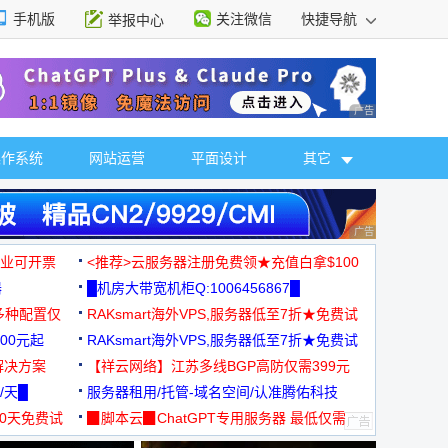
手机版
关注微信
快捷导航
举报中心
性选择
广告 商业广告，理
操作系统
网站运营
平面设计
其它
广告 商业广告，理
，企业可开票
<推荐>云服务器注册免费领★充值白拿$100
器
█机房大带宽机柜Q:1006456867█
多种配置仅
RAKsmart海外VPS,服务器低至7折★免费试
00元起
用★
RAKsmart海外VPS,服务器低至7折★免费试
解决方案
用★
【祥云网络】江苏多线BGP高防仅需399元
/天█
服务器租用/托管-域名空间/认准腾佑科技
30天免费试
▉脚本云▉ChatGPT专用服务器 最低仅需
19元/月