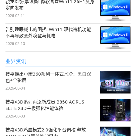
骁龙X2独享设备! 微软官宣Win11 26H1变身
定向发布
2026-02-11
告别睡眠耗电的困扰! Win11 现代待机功能
不再导致意外唤醒与耗电
2026-02-10
业界资讯
技嘉推出小雕360系列一体式水冷：黑白双
色+全彩屏
2026-08-04
技嘉X3D系列再添新成员 B850 AORUS
ELITE X3D主板强化性能体验
2026-08-03
技嘉X3D鸡血模式2.0强化平台调校 释放