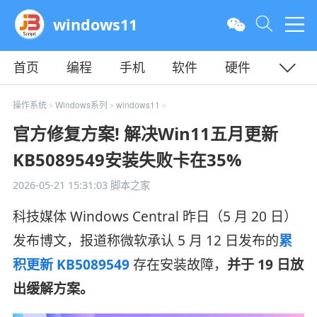
windows11
首页
编程
手机
软件
硬件
教程
平面
服务器
操作系统
Windows系列
windows11
>
>
>
官方修复方案! 解决Win11五月更新
KB5089549安装失败卡在35%
2026-05-21 15:31:03
脚本之家
科技媒体 Windows Central 昨日（5 月 20 日）
发布博文，报道称微软承认 5 月 12 日发布的
累
积更新 KB5089549
存在安装故障，
并于 19 日放
出缓解方案。