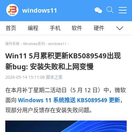
windows11
首页
编程
手机
软件
硬件
教程
平面
服务器
操作系统
Windows系列
windows11
>
>
>
Win11 5月累积更新KB5089549出现
新bug: 安装失败和上网变慢
2026-05-14 15:11:08
脚本之家
在本月补丁星期二活动日（5 月 12 日）中，微软
面向
Windows 11 系统推送 KB5089549 更新
，
现部分用户反馈存在安装失败问题。