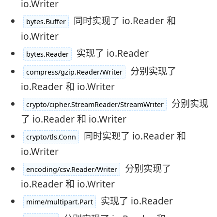
io.Writer
同时实现了 io.Reader 和
bytes.Buffer
io.Writer
实现了 io.Reader
bytes.Reader
分别实现了
compress/gzip.Reader/Writer
io.Reader 和 io.Writer
分别实现
crypto/cipher.StreamReader/StreamWriter
了 io.Reader 和 io.Writer
同时实现了 io.Reader 和
crypto/tls.Conn
io.Writer
分别实现了
encoding/csv.Reader/Writer
io.Reader 和 io.Writer
实现了 io.Reader
mime/multipart.Part