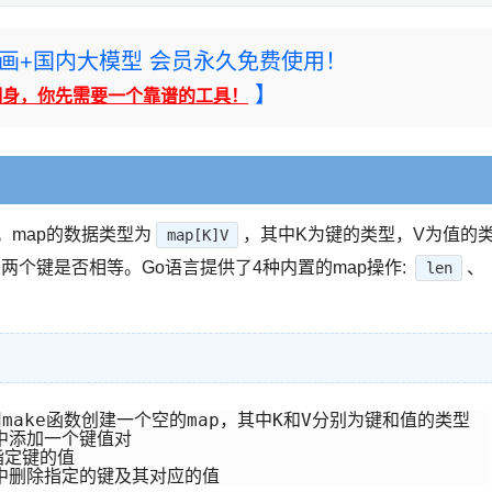
rney绘画+国内大模型 会员永久免费使用！
】
翻身，你先需要一个靠谱的工具！
。map的数据类型为
，其中K为键的类型，V为值的
map[K]V
两个键是否相等。Go语言提供了4种内置的map操作:
、
len
 // 用make函数创建一个空的map，其中K和V分别为键和值的类型

ap中添加一个键值对

取指定键的值

从map中删除指定的键及其对应的值