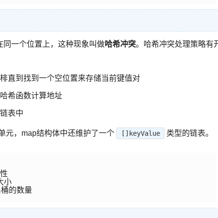
在同一个位置上，这种现象叫做
哈希冲突
。哈希冲突处理策略有
棑直到找到一个空位置来存储当前键值对
哈希函数计算地址
链表中
单元，map结构体中还维护了一个
类型的链表。
[]keyValue
性

小

出桶的数量
