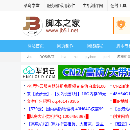
菜鸟学堂
服务器常用软件
主机测评网
在线工具
网站首页
网页制作
网络编程
脚本专
vbs
DOS/BAT
hta
htc
python
perl
游戏相
<推荐>云服务器注册免费领★充值白拿$100
CN2加速
来【菠萝云】-【买2月送1月】16G内存99元
48H64
文字广告招租 qq:461478385
3000+
▉IP地
【579云】国内高防物理机,40H64G仅需99
【香港站群
元
█机房大带宽机柜Q:1006456867█
创梦网络
【高电机柜】算力托管租赁、大带宽、云主
88元/月
【超云】4