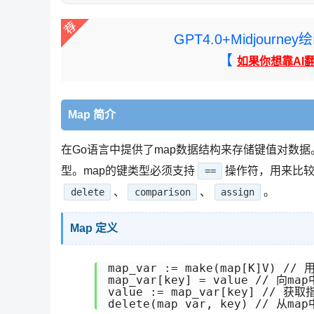
GPT4.0+Midjou
【
如果你想靠AI
Map 简介
在Go语言中提供了map数据结构来存储键值对数据
型。map的键类型必须支持
操作符，用来比较
==
、
、
。
delete
comparison
assign
Map 定义
map_var := make(map[K]V)
map_var[key] = value // 向m
value := map_var[key] // 获
delete(map_var, key) // 