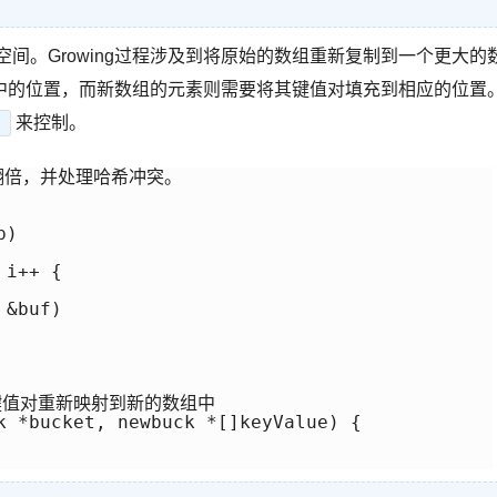
空间。Growing过程涉及到将原始的数组重新复制到一个更大的
中的位置，而新数组的元素则需要将其键值对填充到相应的位置
来控制。
)
小翻倍，并处理哈希冲突。

)

i++ {

&buf)

中的键值对重新映射到新的数组中

k *bucket, newbuck *[]keyValue) {
