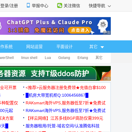
登录/注册
举报中心
关注微信
快捷导航
性选择
广告 商业广告，理
操作系统
网站运营
平面设计
其它
werShell
linux shell
Lua
Golang
Erlang
其它
广告 商业广告，理
，企业可开票
<推荐>云服务器注册免费领★充值白拿$100
器
█机房大带宽机柜Q:1006456867█
多种配置仅
RAKsmart海外VPS,服务器低至7折★免费试
00元起
用★
RAKsmart海外VPS,服务器低至7折★免费试
解决方案
用★
【祥云网络】江苏多线BGP高防仅需399元
/天█
服务器租用/托管-域名空间/认准腾佑科技