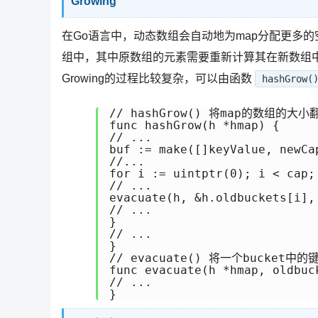
Growing
在Go语言中，动态数组会自动地为map分配更多的
组中，其中原数组的元素需要重新计算其在新数组
Growing的过程比较复杂，可以由函数
hashGrow(
// hashGrow() 将map的数组的大
func hashGrow(h *hmap) {

// ...

buf := make([]keyValue, newCap
//...

for i := uintptr(0); i < cap; 
// ...

evacuate(h, &h.oldbuckets[i], 
// ...

}

// ...

}

// evacuate() 将一个bucket
func evacuate(h *hmap, oldbuc
// ...

}