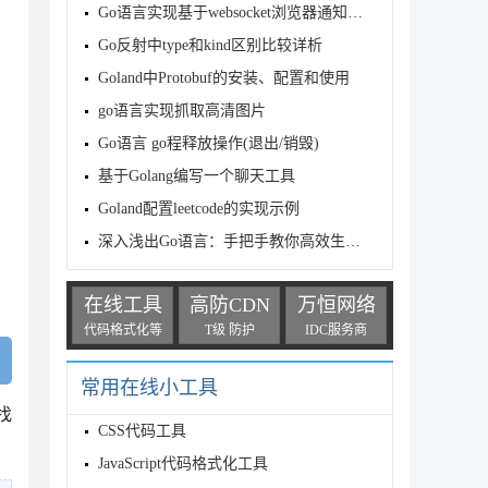
Go语言实现基于websocket浏览器通知功能
Go反射中type和kind区别比较详析
Goland中Protobuf的安装、配置和使用
go语言实现抓取高清图片
Go语言 go程释放操作(退出/销毁)
基于Golang编写一个聊天工具
Goland配置leetcode的实现示例
深入浅出Go语言：手把手教你高效生成与解析JSON数据
在线工具
高防CDN
万恒网络
代码格式化等
T级 防护
IDC服务商
常用在线小工具
找
CSS代码工具
JavaScript代码格式化工具