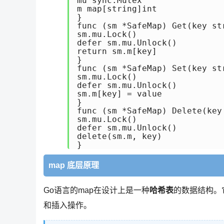
mu sync.Mutex

m map[string]int

}

func (sm *SafeMap) Get(key str
sm.mu.Lock()

defer sm.mu.Unlock()

return sm.m[key]

}

func (sm *SafeMap) Set(key str
sm.mu.Lock()

defer sm.mu.Unlock()

sm.m[key] = value

}

func (sm *SafeMap) Delete(key 
sm.mu.Lock()

defer sm.mu.Unlock()

delete(sm.m, key)

}
map 底层原理
Go语言的map在设计上是一种
哈希表
的数据结构。
和插入操作。