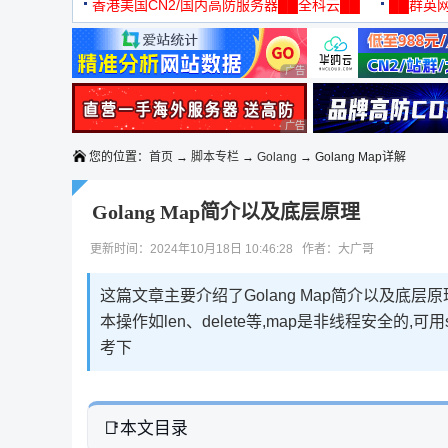
机
香港美国CN2/国内高防服务器██全科云██
██群英网
◆◆◆
广告 商业广告，理性选择
广告 商业广告，理性选择
您的位置：
首页
→
脚本专栏
→
Golang
→ Golang Map详解
Golang Map简介以及底层原理
更新时间：2024年10月18日 10:46:28 作者：大广哥
这篇文章主要介绍了Golang Map简介以及底层
本操作如len、delete等,map是非线程安全的,
考下
本文目录