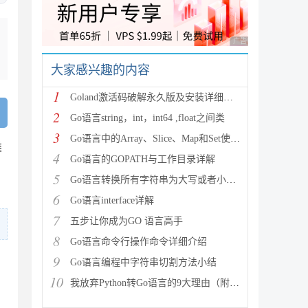
广告 商业广告，理性
大家感兴趣的内容
1
Goland激活码破解永久版及安装详细教程(亲测可以)
2
Go语言string，int，int64 ,float之间类
3
Go语言中的Array、Slice、Map和Set使用详解
类
4
Go语言的GOPATH与工作目录详解
5
Go语言转换所有字符串为大写或者小写的方法
6
Go语言interface详解
7
五步让你成为GO 语言高手
8
Go语言命令行操作命令详细介绍
9
Go语言编程中字符串切割方法小结
10
我放弃Python转Go语言的9大理由（附优秀书籍推荐）