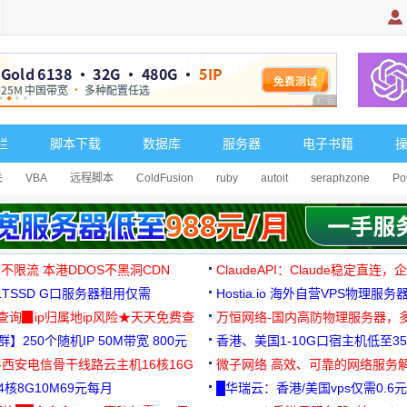
广告 商业广告，理
栏
脚本下载
数据库
服务器
电子书籍
关
VBA
远程脚本
ColdFusion
ruby
autoit
seraphzone
Po
 不限流 本港DDOS不黑洞CDN
ClaudeAPI：Claude稳定直连
G1TSSD G口服务器租用仅需
Hostia.io 海外自营VPS物理服务
可免费测试
址查询▉ip归属地ip风险★天天免费查
万恒网络-国内高防物理服务器，
】250个随机IP 50M带宽 800元
99元/月起
香港、美国1-10G口宿主机低至35
-西安电信骨干线路云主机16核16G
微子网络 高效、可靠的网络服务
核8G10M69元每月
█华瑞云：香港/美国vps仅需0.6元