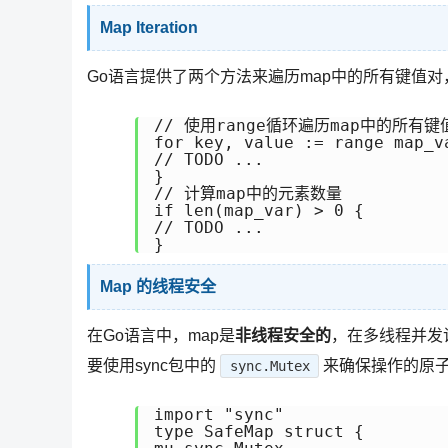
Map Iteration
Go语言提供了两个方法来遍历map中的所有键值对
// 使用range循环遍历map中的所有键值
for key, value := range map_va
// TODO ...

}

// 计算map中的元素数量

if len(map_var) > 0 {

// TODO ...

}
Map 的线程安全
在Go语言中，map是
非线程安全的
，在多线程并发
要使用sync包中的
来确保操作的原
sync.Mutex
import "sync"

type SafeMap struct {
