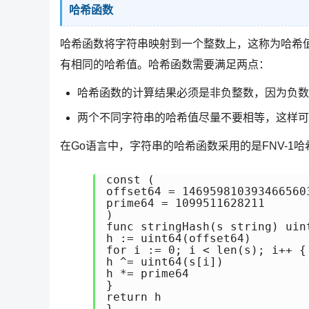
哈希函数
哈希函数将字符串映射到一个整数上，这称为哈希
有相同的哈希值。哈希函数需要满足两点：
哈希函数的计算结果必须是非负整数，因为负数
两个不同字符串的哈希值尽量不要相等，这样可
在Go语言中，字符串的哈希函数采用的是FNV-1
const (

offset64 = 1469598103934665603
prime64 = 1099511628211

)

func stringHash(s string) uint
h := uint64(offset64)

for i := 0; i < len(s); i++ {

h ^= uint64(s[i])

h *= prime64

}

return h

}