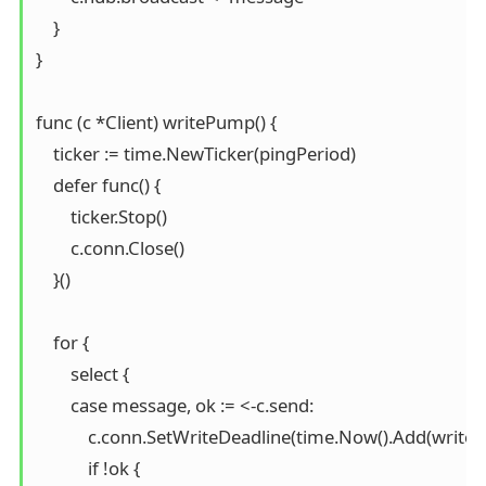
    }

}

func (c *Client) writePump() {

    ticker := time.NewTicker(pingPeriod)

    defer func() {

        ticker.Stop()

        c.conn.Close()

    }()

    for {

        select {

        case message, ok := <-c.send:

            c.conn.SetWriteDeadline(time.Now().Add(writeWa
            if !ok {
