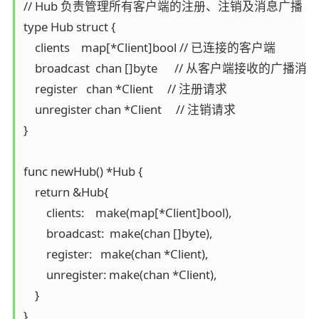
// Hub 负责管理所有客户端的注册、注销及消息广播

type Hub struct {

    clients    map[*Client]bool // 已连接的客户端

    broadcast  chan []byte      // 从客户端接收的广播消息

    register   chan *Client     // 注册请求

    unregister chan *Client     // 注销请求

}

func newHub() *Hub {

    return &Hub{

        clients:    make(map[*Client]bool),

        broadcast:  make(chan []byte),

        register:   make(chan *Client),

        unregister: make(chan *Client),

    }

}
