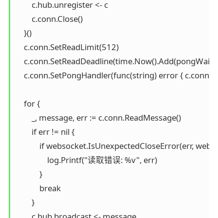
        c.hub.unregister <- c

        c.conn.Close()

    }()

    c.conn.SetReadLimit(512)

    c.conn.SetReadDeadline(time.Now().Add(pongWait))

    c.conn.SetPongHandler(func(string) error { c.conn.
    for {

        _, message, err := c.conn.ReadMessage()

        if err != nil {

            if websocket.IsUnexpectedCloseError(err, 
                log.Printf("读取错误: %v", err)

            }

            break

        }

        c.hub.broadcast <- message
