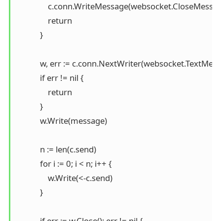
                c.conn.WriteMessage(websocket.CloseMessage
                return

            }

            w, err := c.conn.NextWriter(websocket.TextMess
            if err != nil {

                return

            }

            w.Write(message)

            n := len(c.send)

            for i := 0; i < n; i++ {

                w.Write(<-c.send)

            }

            if err := w.Close(); err != nil {
