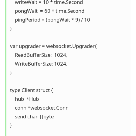
    writeWait = 10 * time.Second

    pongWait  = 60 * time.Second

    pingPeriod = (pongWait * 9) / 10

)

var upgrader = websocket.Upgrader{

    ReadBufferSize:  1024,

    WriteBufferSize: 1024,

}

type Client struct {

    hub  *Hub

    conn *websocket.Conn

    send chan []byte

}
