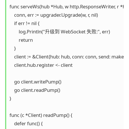
func serveWs(hub *Hub, w http.ResponseWriter, r *http
    conn, err := upgrader.Upgrade(w, r, nil)

    if err != nil {

        log.Println("升级到 WebSocket 失败:", err)

        return

    }

    client := &Client{hub: hub, conn: conn, send: make(ch
    client.hub.register <- client

    go client.writePump()

    go client.readPump()

}

func (c *Client) readPump() {

    defer func() {
