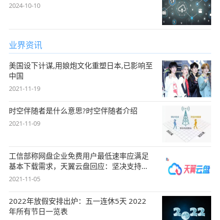
2024-10-10
业界资讯
美国设下计谋,用娘炮文化重塑日本,已影响至
中国
2021-11-19
时空伴随者是什么意思?时空伴随者介绍
2021-11-09
工信部称网盘企业免费用户最低速率应满足
基本下载需求，天翼云盘回应：坚决支持，
始终
2021-11-05
2022年放假安排出炉：五一连休5天 2022
年所有节日一览表