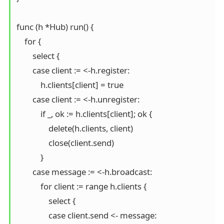
func (h *Hub) run() {

    for {

        select {

        case client := <-h.register:

            h.clients[client] = true

        case client := <-h.unregister:

            if _, ok := h.clients[client]; ok {

                delete(h.clients, client)

                close(client.send)

            }

        case message := <-h.broadcast:

            for client := range h.clients {

                select {

                case client.send <- message:
