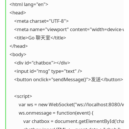
<html lang="en">

<head>

    <meta charset="UTF-8">

    <meta name="viewport" content="width=device-width
    <title>Go 聊天室</title>

</head>

<body>

    <div id="chatbox"></div>

    <input id="msg" type="text" />

    <button onclick="sendMessage()">发送</button>

    <script>

        var ws = new WebSocket("ws://localhost:8080/ws")
        ws.onmessage = function(event) {

            var chatbox = document.getElementById('chatbo