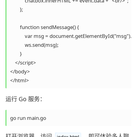
            chatbox.innerHTML += event.data + "<br/>";

        };

        function sendMessage() {

            var msg = document.getElementById("msg").val
            ws.send(msg);

        }

    </script>

</body>

运行 Go 服务：
打开浏览器，访问
，即可体验多人聊
index.html