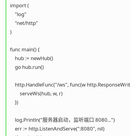
import (

    "log"

    "net/http"

)

func main() {

    hub := newHub()

    go hub.run()

    http.HandleFunc("/ws", func(w http.ResponseWriter, 
        serveWs(hub, w, r)

    })

    log.Println("服务器启动，监听端口 8080...")

    err := http.ListenAndServe(":8080", nil)
