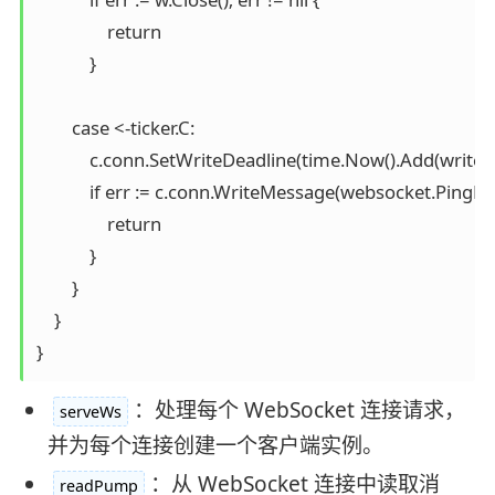
                return

            }

        case <-ticker.C:

            c.conn.SetWriteDeadline(time.Now().Add(writeWa
            if err := c.conn.WriteMessage(websocket.PingMess
                return

            }

        }

    }

：处理每个 WebSocket 连接请求，
serveWs
并为每个连接创建一个客户端实例。
：从 WebSocket 连接中读取消
readPump