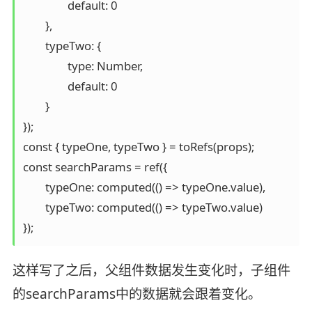
		default: 0

	},

	typeTwo: {

		type: Number,

		default: 0

	}

});

const { typeOne, typeTwo } = toRefs(props);

const searchParams = ref({

	typeOne: computed(() => typeOne.value),

	typeTwo: computed(() => typeTwo.value)

});
这样写了之后，父组件数据发生变化时，子组件
的searchParams中的数据就会跟着变化。