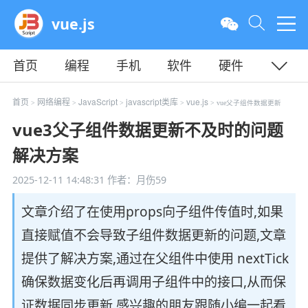
vue.js
首页
编程
手机
软件
硬件
教程
平面
服务器
首页
网络编程
JavaScript
javascript类库
vue.js
>
>
>
>
> vue父子组件数据更新
vue3父子组件数据更新不及时的问题
解决方案
2025-12-11 14:48:31
作者：月伤59
文章介绍了在使用props向子组件传值时,如果
直接赋值不会导致子组件数据更新的问题,文章
提供了解决方案,通过在父组件中使用 nextTick
确保数据变化后再调用子组件中的接口,从而保
证数据同步更新,感兴趣的朋友跟随小编一起看