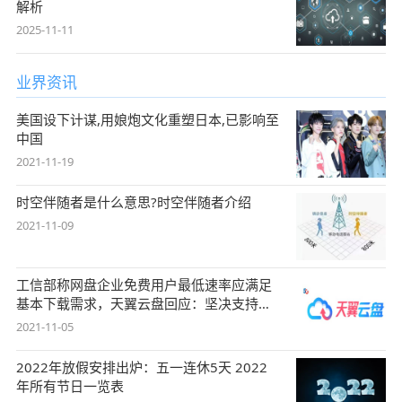
解析
2025-11-11
业界资讯
美国设下计谋,用娘炮文化重塑日本,已影响至
中国
2021-11-19
时空伴随者是什么意思?时空伴随者介绍
2021-11-09
工信部称网盘企业免费用户最低速率应满足
基本下载需求，天翼云盘回应：坚决支持，
始终
2021-11-05
2022年放假安排出炉：五一连休5天 2022
年所有节日一览表