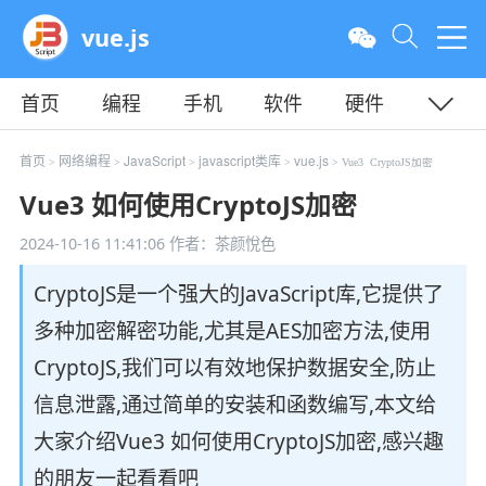
vue.js
首页
编程
手机
软件
硬件
教程
平面
服务器
首页
网络编程
JavaScript
javascript类库
vue.js
>
>
>
>
> Vue3 CryptoJS加密
Vue3 如何使用CryptoJS加密
2024-10-16 11:41:06
作者：茶颜悅色
CryptoJS是一个强大的JavaScript库,它提供了
多种加密解密功能,尤其是AES加密方法,使用
CryptoJS,我们可以有效地保护数据安全,防止
信息泄露,通过简单的安装和函数编写,本文给
大家介绍Vue3 如何使用CryptoJS加密,感兴趣
的朋友一起看看吧