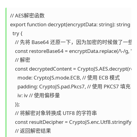
// AES解密函数

export function decrypt(encryptData: string): string {

  try {

    // 先将 Base64 还原一下，因为加密的时候做了一些
    const restoreBase64 = encryptData.replace(/\-/g, "+").
    // 解密

    const decryptedContent = CryptoJS.AES.decrypt(rest
      mode: CryptoJS.mode.ECB, // 使用 ECB 模式

      padding: CryptoJS.pad.Pkcs7, // 使用 PKCS7 填充

      iv: iv // 使用偏移量

    });

    // 将解密对象转换成 UTF8 的字符串

    const resultDecipher = CryptoJS.enc.Utf8.stringify(
    // 返回解密结果
