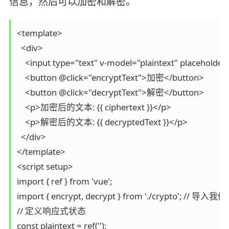
信息，然后可以加密和解密。
<template>

  <div>

    <input type="text" v-model="plaintext" placeho
    <button @click="encryptText">加密</button>

    <button @click="decryptText">解密</button>

    <p>加密后的文本: {{ ciphertext }}</p>

    <p>解密后的文本: {{ decryptedText }}</p>

  </div>

</template>

<script setup>

import { ref } from 'vue';

import { encrypt, decrypt } from './crypto'; 
// 定义响应式状态

const plaintext = ref('');
