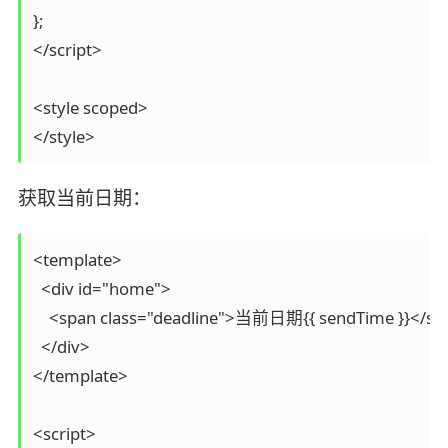
};

</script>

<style scoped>

获取当前日期：
<template>

  <div id="home">

    <span class="deadline">当前日期{{ sendTime }}</spa
  </div>

</template>

<script>
