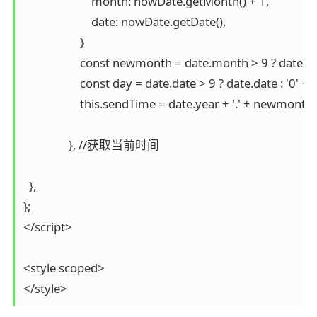
                        month: nowDate.getMonth() + 1,

                        date: nowDate.getDate(),

                    }

                    const newmonth = date.month > 9 ? date.
                    const day = date.date > 9 ? date.date : '0' +
                    this.sendTime = date.year + '.' + newmonth +
                }, //获取当前时间

  },

};

</script>

<style scoped>

</style>