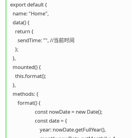
export default {

  name: "Home",

  data() {

    return {

      sendTime: "", //当前时间

    };

  },

  mounted() {

    this.format();

  },

  methods: {

      format() {

                    const nowDate = new Date();

                    const date = {

                        year: nowDate.getFullYear(),
