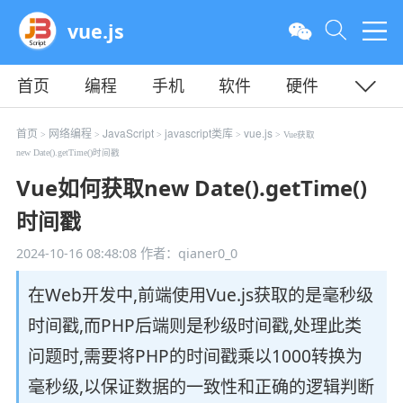
vue.js
首页
编程
手机
软件
硬件
教程
平面
服务器
首页
网络编程
JavaScript
javascript类库
vue.js
>
>
>
>
> Vue获取
new Date().getTime()时间戳
Vue如何获取new Date().getTime()
时间戳
2024-10-16 08:48:08
作者：qianer0_0
在Web开发中,前端使用Vue.js获取的是毫秒级
时间戳,而PHP后端则是秒级时间戳,处理此类
问题时,需要将PHP的时间戳乘以1000转换为
毫秒级,以保证数据的一致性和正确的逻辑判断