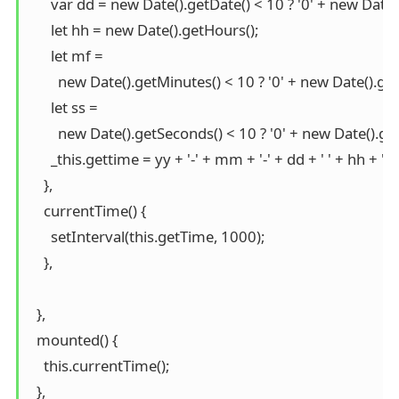
      var dd = new Date().getDate() < 10 ? '0' + new Date(
      let hh = new Date().getHours();

      let mf =

        new Date().getMinutes() < 10 ? '0' + new Date().ge
      let ss =

        new Date().getSeconds() < 10 ? '0' + new Date().g
      _this.gettime = yy + '-' + mm + '-' + dd + ' ' + hh + ':' +
    },

    currentTime() {

      setInterval(this.getTime, 1000);

    },

  },

  mounted() {

    this.currentTime();

  },
