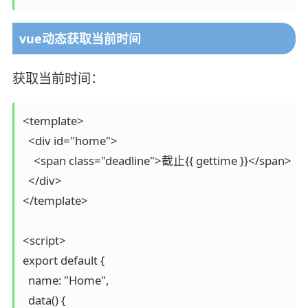
vue动态获取当前时间
获取当前时间：
<template>

  <div id="home">

    <span class="deadline">截止{{ gettime }}</span>

  </div>

</template>

<script>

export default {

  name: "Home",

  data() {
