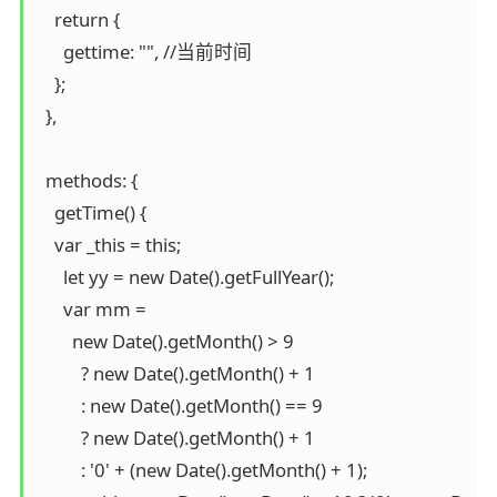
    return {

      gettime: "", //当前时间

    };

  },

  methods: {

    getTime() {

    var _this = this;

      let yy = new Date().getFullYear();

      var mm =

        new Date().getMonth() > 9

          ? new Date().getMonth() + 1

          : new Date().getMonth() == 9

          ? new Date().getMonth() + 1

          : '0' + (new Date().getMonth() + 1);
