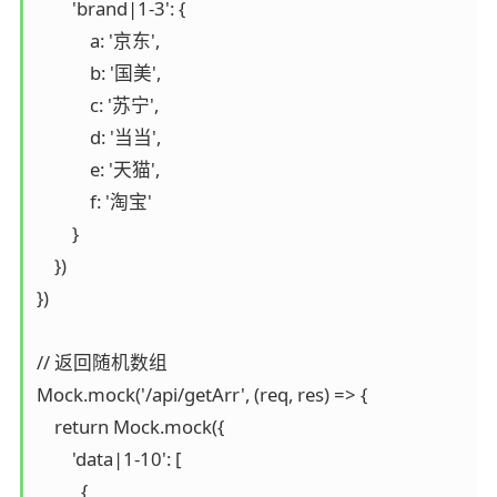
        'brand|1-3': {

            a: '京东',

            b: '国美',

            c: '苏宁',

            d: '当当',

            e: '天猫',

            f: '淘宝'

        }

    })

})

// 返回随机数组

Mock.mock('/api/getArr', (req, res) => {

    return Mock.mock({

        'data|1-10': [

          {
