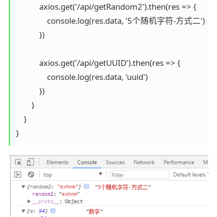
            axios.get('/api/getRandom2').then(res => {

                console.log(res.data, '5个随机字符-方式二')

            })

            axios.get('/api/getUUID').then(res => {

                console.log(res.data, 'uuid')

            })

        }

    }

}