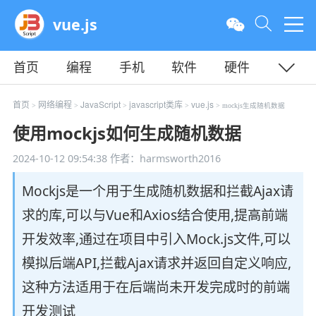
vue.js
首页
编程
手机
软件
硬件
教程
平面
服务器
首页
网络编程
JavaScript
javascript类库
vue.js
>
>
>
>
> mockjs生成随机数据
使用mockjs如何生成随机数据
2024-10-12 09:54:38
作者：harmsworth2016
Mockjs是一个用于生成随机数据和拦截Ajax请
求的库,可以与Vue和Axios结合使用,提高前端
开发效率,通过在项目中引入Mock.js文件,可以
模拟后端API,拦截Ajax请求并返回自定义响应,
这种方法适用于在后端尚未开发完成时的前端
开发测试