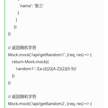
            'name': '张三'

          }

        ]

      })

})

// 返回随机字符

Mock.mock('/api/getRandom1', (req, res) => {

    return Mock.mock({

        'random1': /[a-z]{2}[A-Z]{2}[0-9]/

    })

})

// 返回随机字符

Mock.mock('/api/getRandom2', (req, res) => {
