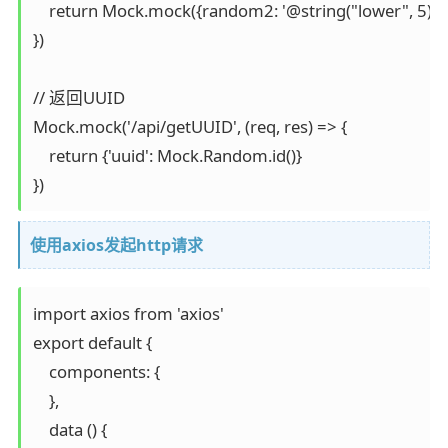
    return Mock.mock({random2: '@string("lower", 5)'})

})

// 返回UUID

Mock.mock('/api/getUUID', (req, res) => {

    return {'uuid': Mock.Random.id()}

})
使用axios发起http请求
import axios from 'axios'

export default {

    components: {

    },

    data () {
