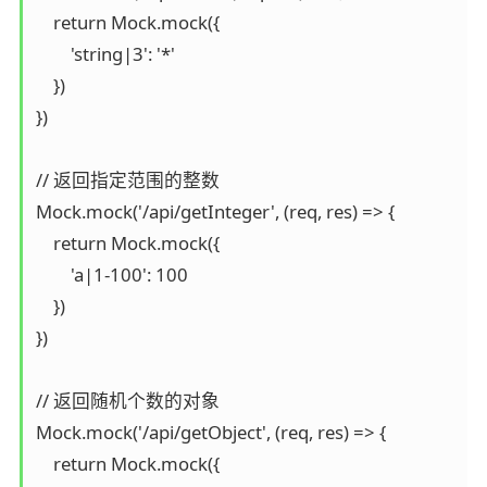
    return Mock.mock({

        'string|3': '*'

    })

})

// 返回指定范围的整数

Mock.mock('/api/getInteger', (req, res) => {

    return Mock.mock({

        'a|1-100': 100

    })

})

// 返回随机个数的对象

Mock.mock('/api/getObject', (req, res) => {

    return Mock.mock({
