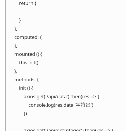
        return {

        }

    },

    computed: {

    },

    mounted () {

        this.init()

    },

    methods: {

        init () {

            axios.get('/api/data').then(res => {

                console.log(res.data,'字符串')

            })

            axios.get('/api/getInteger').then(res => {
