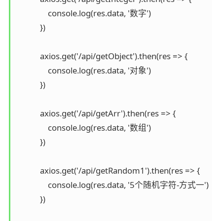
                console.log(res.data, '数字')

            })

            axios.get('/api/getObject').then(res => {

                console.log(res.data, '对象')

            })

            axios.get('/api/getArr').then(res => {

                console.log(res.data, '数组')

            })

            axios.get('/api/getRandom1').then(res => {

                console.log(res.data, '5个随机字符-方式一')

            })
