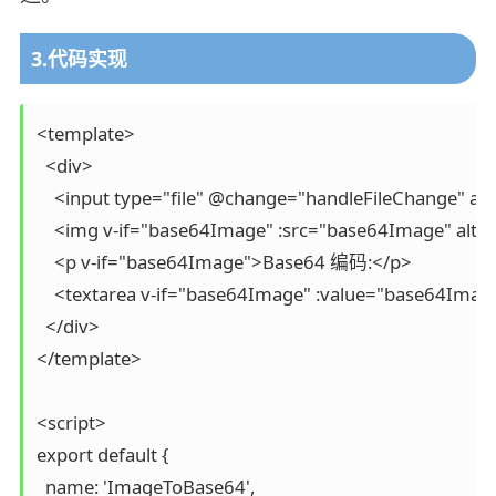
3.代码实现
<template>

  <div>

    <input type="file" @change="handleFileChange" acc
    <img v-if="base64Image" :src="base64Image" alt=
    <p v-if="base64Image">Base64 编码:</p>

    <textarea v-if="base64Image" :value="base64Imag
  </div>

</template>

<script>

export default {

  name: 'ImageToBase64',
