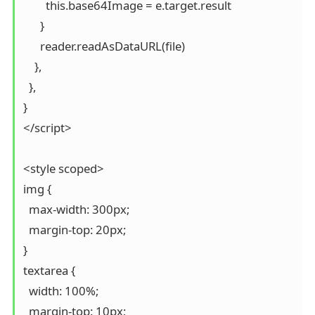
        this.base64Image = e.target.result

      }

      reader.readAsDataURL(file)

    },

  },

}

</script>

<style scoped>

img {

  max-width: 300px;

  margin-top: 20px;

}

textarea {

  width: 100%;

  margin-top: 10px;
