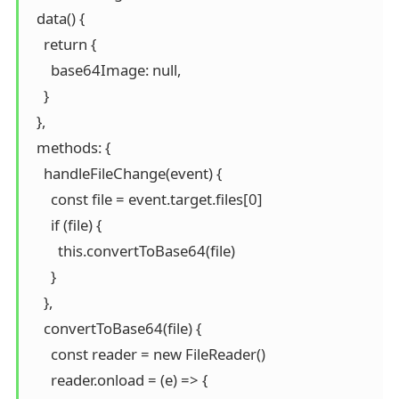
  data() {

    return {

      base64Image: null,

    }

  },

  methods: {

    handleFileChange(event) {

      const file = event.target.files[0]

      if (file) {

        this.convertToBase64(file)

      }

    },

    convertToBase64(file) {

      const reader = new FileReader()

      reader.onload = (e) => {
