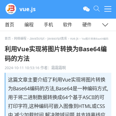
vue.js
首页
编程
手机
软件
硬件
教程
平面
服务器
首页
网络编程
JavaScript
javascript类库
vue.js
>
>
>
>
> Vue图片转换Base64编码
利用Vue实现将图片转换为Base64编
码的方法
2024-10-11 10:53:16
作者：霜霜霜啊
这篇文章主要介绍了利用Vue实现将图片转换
为Base64编码的方法,Base64是一种编码方式,
用于将二进制数据转换成64个基于ASCII的可
打印字符,这种编码可嵌入图像到HTML或CSS
中,减少加载时间,解决跨域问题,并支持离线应