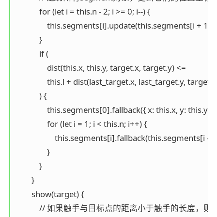
            for (let i = this.n - 2; i >= 0; i--) {

                this.segments[i].update(this.segments[i + 1].p
            }

            if (

                dist(this.x, this.y, target.x, target.y) <=

                this.l + dist(last_target.x, last_target.y, target.x
            ) {

                this.segments[0].fallback({ x: this.x, y: this.y })

                for (let i = 1; i < this.n; i++) {

                    this.segments[i].fallback(this.segments[i - 
                }

            }

        }

        show(target) {

            // 如果触手与目标点的距离小于触手的长度，则