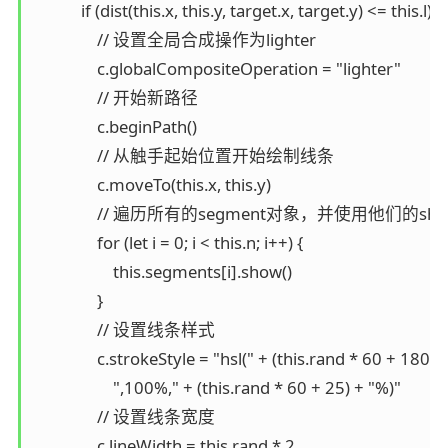
            if (dist(this.x, this.y, target.x, target.y) <= this.l) {

                // 设置全局合成操作为lighter

                c.globalCompositeOperation = "lighter"

                // 开始新路径

                c.beginPath()

                // 从触手起始位置开始绘制线条

                c.moveTo(this.x, this.y)

                // 遍历所有的segment对象，并使用他们的
                for (let i = 0; i < this.n; i++) {

                    this.segments[i].show()

                }

                // 设置线条样式

                c.strokeStyle = "hsl(" + (this.rand * 60 + 180) +
                    ",100%," + (this.rand * 60 + 25) + "%)"

                // 设置线条宽度

                c.lineWidth = this.rand * 2
