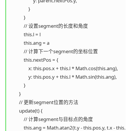
                    y: parent.nextPos.y,

                }

            }

            // 设置segment的长度和角度

            this.l = l

            this.ang = a

            // 计算下一个segment的坐标位置

            this.nextPos = {

                x: this.pos.x + this.l * Math.cos(this.ang),

                y: this.pos.y + this.l * Math.sin(this.ang),

            }

        }

        // 更新segment位置的方法

        update(t) {

            // 计算segment与目标点的角度

            this.ang = Math.atan2(t.y - this.pos.y, t.x - this.po