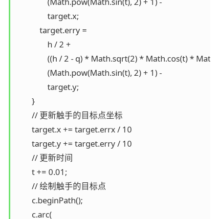
                (Math.pow(Math.sin(t), 2) + 1) -

                target.x;

            target.erry =

                h / 2 +

                ((h / 2 - q) * Math.sqrt(2) * Math.cos(t) * Math.s
                (Math.pow(Math.sin(t), 2) + 1) -

                target.y;

        }

        // 更新触手的目标点坐标

        target.x += target.errx / 10

        target.y += target.erry / 10

        // 更新时间

        t += 0.01;

        // 绘制触手的目标点

        c.beginPath();

        c.arc(
