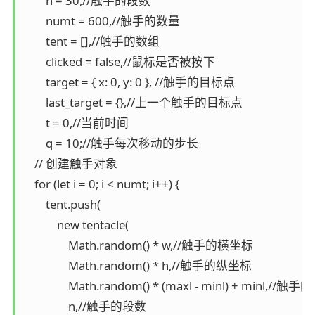
        n = 30,//触手的段数

        numt = 600,//触手的数量

        tent = [],//触手的数组

        clicked = false,//鼠标是否被按下

        target = { x: 0, y: 0 }, //触手的目标点

        last_target = {},//上一个触手的目标点

        t = 0,//当前时间

        q = 10;//触手每次移动的步长

    // 创建触手对象

    for (let i = 0; i < numt; i++) {

        tent.push(

            new tentacle(

                Math.random() * w,//触手的横坐标

                Math.random() * h,//触手的纵坐标

                Math.random() * (maxl - minl) + minl,//触
                n,//触手的段数
