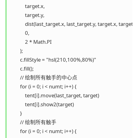
            target.x,

            target.y,

            dist(last_target.x, last_target.y, target.x, target.y)
            0,

            2 * Math.PI

        );

        c.fillStyle = "hsl(210,100%,80%)"

        c.fill();

        // 绘制所有触手的中心点

        for (i = 0; i < numt; i++) {

            tent[i].move(last_target, target)

            tent[i].show2(target)

        }

        // 绘制所有触手

        for (i = 0; i < numt; i++) {
