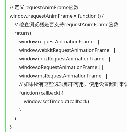
// 定义requestAnimFrame函数

window.requestAnimFrame = function () {

    // 检查浏览器是否支持requestAnimFrame函数

    return (

        window.requestAnimationFrame ||

        window.webkitRequestAnimationFrame ||

        window.mozRequestAnimationFrame ||

        window.oRequestAnimationFrame ||

        window.msRequestAnimationFrame ||

        // 如果所有这些选项都不可用，使用设置超时来调
        function (callback) {

            window.setTimeout(callback)

        }

    )

}
