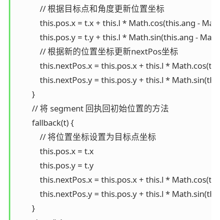
            // 根据目标点和角度更新位置坐标

            this.pos.x = t.x + this.l * Math.cos(this.ang - Math
            this.pos.y = t.y + this.l * Math.sin(this.ang - Math.
            // 根据新的位置坐标更新nextPos坐标

            this.nextPos.x = this.pos.x + this.l * Math.cos(thi
            this.nextPos.y = this.pos.y + this.l * Math.sin(this
        }

        // 将 segment 回执回初始位置的方法

        fallback(t) {

            // 将位置坐标设置为目标点坐标

            this.pos.x = t.x

            this.pos.y = t.y

            this.nextPos.x = this.pos.x + this.l * Math.cos(thi
            this.nextPos.y = this.pos.y + this.l * Math.sin(this
        }
