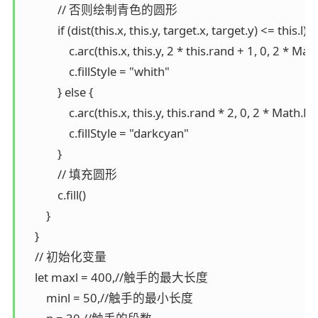
            // 否则绘制青色的圆形

            if (dist(this.x, this.y, target.x, target.y) <= this.l) {

                c.arc(this.x, this.y, 2 * this.rand + 1, 0, 2 * Math
                c.fillStyle = "whith"

            } else {

                c.arc(this.x, this.y, this.rand * 2, 0, 2 * Math.PI)

                c.fillStyle = "darkcyan"

            }

            // 填充圆形

            c.fill()

        }

    }

    // 初始化变量

    let maxl = 400,//触手的最大长度

        minl = 50,//触手的最小长度
