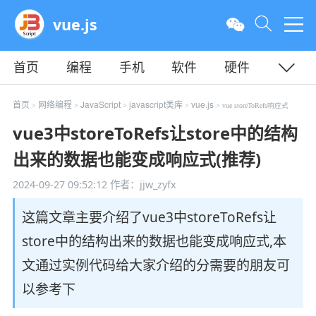
vue.js
首页
编程
手机
软件
硬件
教程
平面
服务器
首页
网络编程
JavaScript
javascript类库
vue.js
>
>
>
>
> vue storeToRefs响应式
vue3中storeToRefs让store中的结构
出来的数据也能变成响应式(推荐)
2024-09-27 09:52:12
作者：jjw_zyfx
这篇文章主要介绍了vue3中storeToRefs让
store中的结构出来的数据也能变成响应式,本
文通过实例代码给大家介绍的分需要的朋友可
以参考下