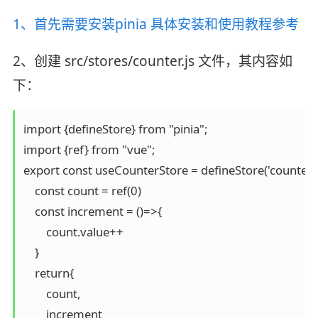
1、首先需要安装pinia 具体安装和使用教程参考
2、创建 src/stores/counter.js 文件，其内容如
下：
import {defineStore} from "pinia";

import {ref} from "vue";

export const useCounterStore = defineStore('counter',(
    const count = ref(0)

    const increment = ()=>{

        count.value++

    }

    return{

        count,

        increment
