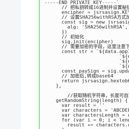
-----END PRIVATE KEY-----`

      // 把私钥转成16进制并设置秘钥
      encipher = jsrsasign.KEY
      // 设置SHA256withRSA方式
      const sig = new jsrsasi
        alg: 'SHA256withRSA',

      })

      // 初始化

      sig.init(encipher)

      // 需要加密的字段，这里注意
      const str = `${data.appI
      			  `${data.timeStamp}\n` + 

      			  `${data.nonceStr}\n` + 

      			  `${data.package}\n`

      const paySign = sig.upda
      // 加密后,转成base64

      return jsrsasign.hextob6
    },

	//获取随机字符串，长度可自定义

    getRandomString(length) {

      var result = ''

      var characters = 'ABCDE
      var charactersLength = c
      for (var i = 0; i < leng
        result += characters.