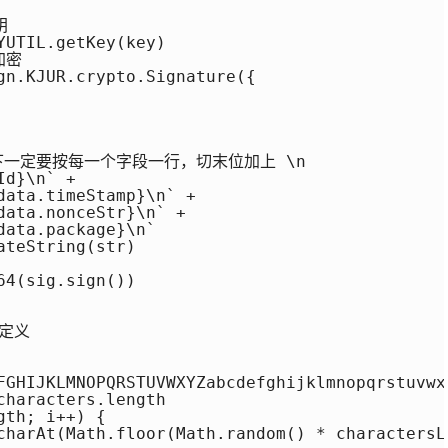


UTIL.getKey(key)

加密

gn.KJUR.crypto.Signature({

下一定要按每一个字段一行，切末位加上 \n

d}\n` + 

teString(str)

4(sig.sign())

FGHIJKLMNOPQRSTUVWXYZabcdefghijklmnopqrstuvwxy
haracters.length

th; i++) {

charAt(Math.floor(Math.random() * charactersLe