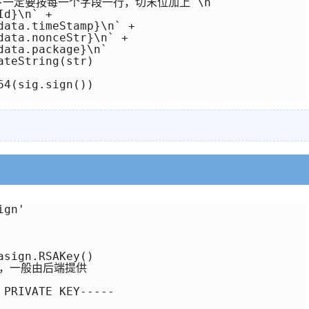
下一定要按每一个字段一行，切末位加上 \n

d}\n` + 

teString(str)

4(sig.sign())

gn'

sign.RSAKey()

有，一般由后端提供

PRIVATE KEY-----
