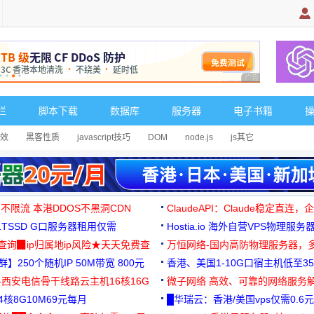
广告 商业广告，理
栏
脚本下载
数据库
服务器
电子书籍
效
黑客性质
javascript技巧
DOM
node.js
js其它
 不限流 本港DDOS不黑洞CDN
ClaudeAPI：Claude稳定直连
G1TSSD G口服务器租用仅需
Hostia.io 海外自营VPS物理服务
可免费测试
址查询▉ip归属地ip风险★天天免费查
万恒网络-国内高防物理服务器，
】250个随机IP 50M带宽 800元
99元/月起
香港、美国1-10G口宿主机低至35
-西安电信骨干线路云主机16核16G
微子网络 高效、可靠的网络服务
核8G10M69元每月
█华瑞云：香港/美国vps仅需0.6元