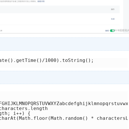
ate().getTime()/1000).toString();

FGHIJKLMNOPQRSTUVWXYZabcdefghijklmnopqrstuvwxy
haracters.length

th; i++) {

charAt(Math.floor(Math.random() * charactersLe