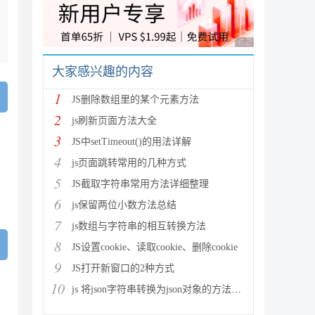
广告 商业广告，理性
大家感兴趣的内容
1
JS删除数组里的某个元素方法
2
js刷新页面方法大全
3
JS中setTimeout()的用法详解
4
js页面跳转常用的几种方式
5
JS截取字符串常用方法详细整理
6
js保留两位小数方法总结
7
js数组与字符串的相互转换方法
8
JS设置cookie、读取cookie、删除cookie
9
JS打开新窗口的2种方式
10
js 将json字符串转换为json对象的方法解析