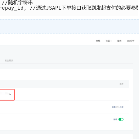
,  //随机字符串

 + prepay_id, //通过JSAPI下单接口获取到发起支付的必要参数p