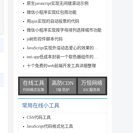
原生javascript实现无间缝滚动示例
微信小程序实现红包雨功能
用ajax实现的自动投票的代码
微信小程序实现按字母排列选择城市功能
js树形控件脚本代码
JavaScript实现外溢动态爱心的效果的示例代码
uni-app低成本封装一个取色器组件的简单方法
十个免费的web前端开发工具详细整理
在线工具
高防CDN
万恒网络
代码格式化等
T级 防护
IDC服务商
常用在线小工具
z0123456789'

CSS代码工具
ngth))

JavaScript代码格式化工具