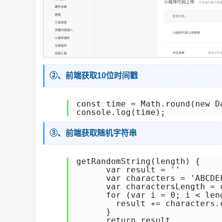
②、前端获取10位时间戳
const time = Math.round(new D
③、前端获取随机字符串
getRandomString(length) {

      var result = ''

      var characters = 'ABCDE
      var charactersLength = c
      for (var i = 0; i < leng
        result += characters.
      }

      return result
