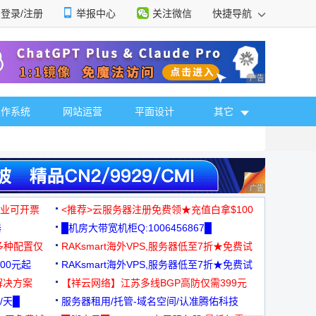
登录/注册
举报中心
关注微信
快捷导航
性选择
广告 商业广告，理
操作系统
网站运营
平面设计
其它
广告 商业广告，理
，企业可开票
<推荐>云服务器注册免费领★充值白拿$100
器
█机房大带宽机柜Q:1006456867█
多种配置仅
RAKsmart海外VPS,服务器低至7折★免费试
00元起
用★
RAKsmart海外VPS,服务器低至7折★免费试
解决方案
用★
【祥云网络】江苏多线BGP高防仅需399元
/天█
服务器租用/托管-域名空间/认准腾佑科技