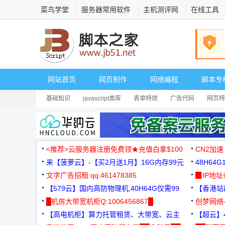
菜鸟学堂
服务器常用软件
主机测评网
在线工具
网站首页
网页制作
网络编程
脚本专
基础知识
javascript类库
表单特效
广告代码
网页特
<推荐>云服务器注册免费领★充值白拿$100
CN2加速
来【菠萝云】-【买2月送1月】16G内存99元
48H64
文字广告招租 qq:461478385
3000+
▉IP地
【579云】国内高防物理机,40H64G仅需99
【香港站群
元
█机房大带宽机柜Q:1006456867█
创梦网络
【高电机柜】算力托管租赁、大带宽、云主
88元/月
【超云】4