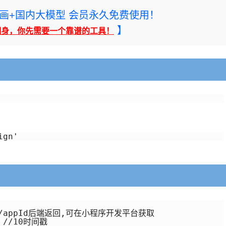
rney绘画+国内大模型 会员永久免费使用！
】
翻身，你先需要一个靠谱的工具！
   //appId后端返回,可在小程序开发平台获取

, //10时间戳
