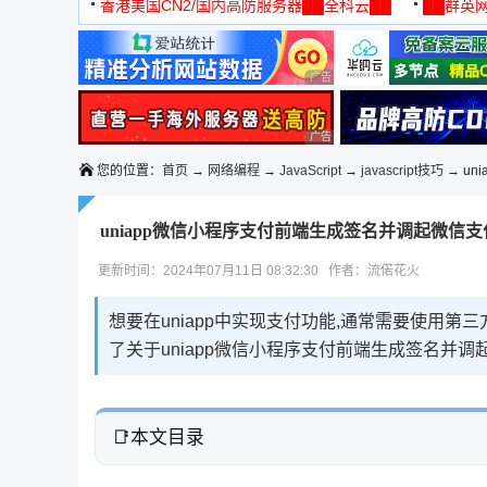
机
香港美国CN2/国内高防服务器██全科云██
██群英网
◆◆◆
广告 商业广告，理性选择
广告 商业广告，理性选择
您的位置：
首页
→
网络编程
→
JavaScript
→
javascript技巧
→ un
uniapp微信小程序支付前端生成签名并调起微信
更新时间：2024年07月11日 08:32:30 作者：流偌花火
想要在uniapp中实现支付功能,通常需要使用第
了关于uniapp微信小程序支付前端生成签名并
本文目录