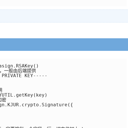
sign.RSAKey()

有，一般由后端提供

PRIVATE KEY-----



UTIL.getKey(key)

加密

gn.KJUR.crypto.Signature({
