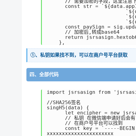
      // 需要加密的字段，这里注意
      const str = `${data.appI
      			  `${data.timeStamp}\n` + 

      			  `${data.nonceStr}\n` + 

      			  `${data.package}\n`

      const paySign = sig.upda
      // 加密后,转成base64

      return jsrsasign.hextob6
①、私钥如果找不到，可以在商户号平台获取
四、全部代码
import jsrsasign from 'jsrsasi
//SHA256签名

singH5(data) {

      let encipher = new jsrsa
      // 私钥 在微信端申请好后会
      // 在商户号平台可以找到

      const key = `-----BEGIN 
xxxxxxxxxxxxxxxxxxxxxx
