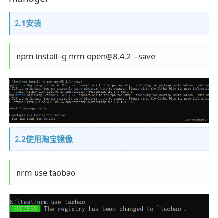
2.1安装
npm install -g nrm open@8.4.2 --save
2.2使用淘宝镜像
nrm use taobao