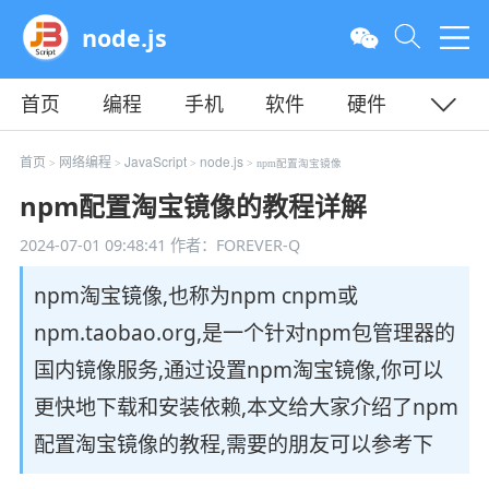
node.js
首页
编程
手机
软件
硬件
教程
平面
服务器
首页
网络编程
JavaScript
node.js
>
>
>
> npm配置淘宝镜像
npm配置淘宝镜像的教程详解
2024-07-01 09:48:41
作者：FOREVER-Q
npm淘宝镜像,也称为npm cnpm或
npm.taobao.org,是一个针对npm包管理器的
国内镜像服务,通过设置npm淘宝镜像,你可以
更快地下载和安装依赖,本文给大家介绍了npm
配置淘宝镜像的教程,需要的朋友可以参考下