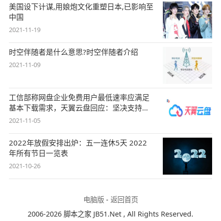
美国设下计谋,用娘炮文化重塑日本,已影响至
中国
2021-11-19
时空伴随者是什么意思?时空伴随者介绍
2021-11-09
工信部称网盘企业免费用户最低速率应满足
基本下载需求，天翼云盘回应：坚决支持，
始终
2021-11-05
2022年放假安排出炉：五一连休5天 2022
年所有节日一览表
2021-10-26
电脑版
-
返回首页
2006-2026 脚本之家 JB51.Net , All Rights Reserved.