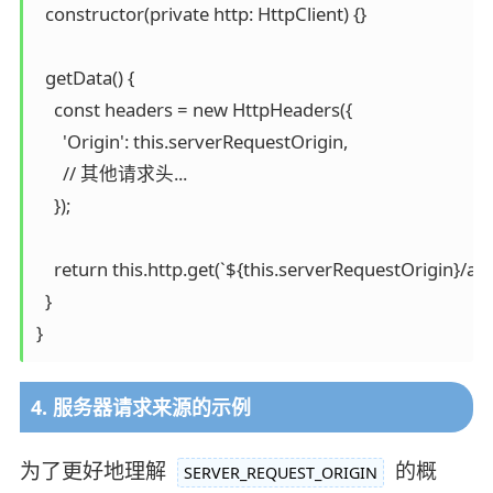
  constructor(private http: HttpClient) {}

  getData() {

    const headers = new HttpHeaders({

      'Origin': this.serverRequestOrigin,

      // 其他请求头...

    });

    return this.http.get(`${this.serverRequestOrigin}/api/
  }

}
4. 服务器请求来源的示例
为了更好地理解
的概
SERVER_REQUEST_ORIGIN