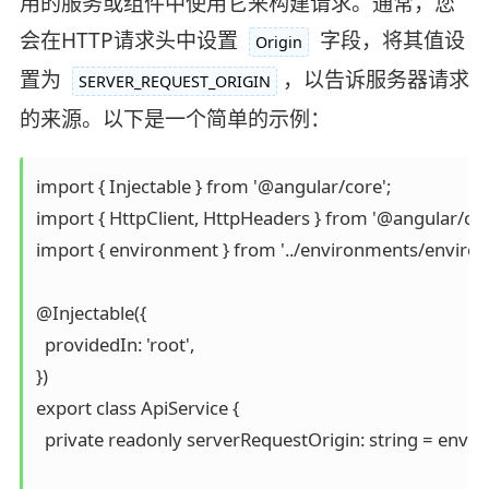
用的服务或组件中使用它来构建请求。通常，您
会在HTTP请求头中设置
字段，将其值设
Origin
置为
，以告诉服务器请求
SERVER_REQUEST_ORIGIN
的来源。以下是一个简单的示例：
import { Injectable } from '@angular/core';

import { HttpClient, HttpHeaders } from '@angular/co
import { environment } from '../environments/environ
@Injectable({

  providedIn: 'root',

})

export class ApiService {

  private readonly serverRequestOrigin: string = en