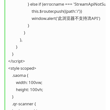
                    } else if (error.name === 'StreamApiNotSup
                        this.$router.push({path:'/'})

                        window.alert('此浏览器不支持流API')

                    }

                }

            },

        }

    }

</script>

<style scoped>

    .saoma {

        width: 100vw;

        height: 100vh;

    }

    .qr-scanner {
