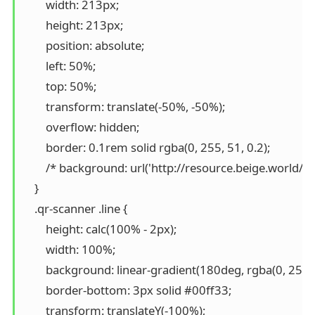
        width: 213px;

        height: 213px;

        position: absolute;

        left: 50%;

        top: 50%;

        transform: translate(-50%, -50%);

        overflow: hidden;

        border: 0.1rem solid rgba(0, 255, 51, 0.2);

        /* background: url('http://resource.beige.world
    }

    .qr-scanner .line {

        height: calc(100% - 2px);

        width: 100%;

        background: linear-gradient(180deg, rgba(0, 255
        border-bottom: 3px solid #00ff33;

        transform: translateY(-100%);
