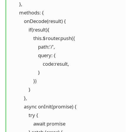
        },

        methods: {

            onDecode(result) {

                if(result){

                    this.$router.push({

                        path:'/',

                        query: {

                            code:result,

                        }

                    })

                }

            },

            async onInit(promise) {

                try {

                    await promise
