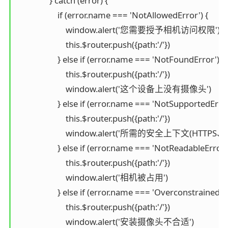
                } catch (error) {

                    if (error.name === 'NotAllowedError') {

                        window.alert('您需要授予相机访问权限')

                        this.$router.push({path:'/'})

                    } else if (error.name === 'NotFoundError') {

                        this.$router.push({path:'/'})

                        window.alert('这个设备上没有摄像头')

                    } else if (error.name === 'NotSupportedError'
                        this.$router.push({path:'/'})

                        window.alert('所需的安全上下文(HTTP
                    } else if (error.name === 'NotReadableError')
                        this.$router.push({path:'/'})

                        window.alert('相机被占用')

                    } else if (error.name === 'OverconstrainedErr
                        this.$router.push({path:'/'})

                        window.alert('安装摄像头不合适')
