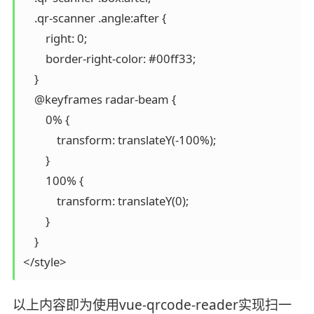
    .qr-scanner .angle:after {

        right: 0;

        border-right-color: #00ff33;

    }

    @keyframes radar-beam {

        0% {

            transform: translateY(-100%);

        }

        100% {

            transform: translateY(0);

        }

    }

</style>
以上内容即为使用vue-qrcode-reader实现扫一