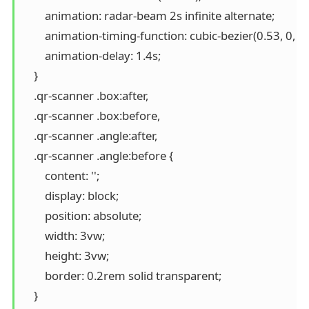
        animation: radar-beam 2s infinite alternate;

        animation-timing-function: cubic-bezier(0.53, 0, 0.4
        animation-delay: 1.4s;

    }

    .qr-scanner .box:after,

    .qr-scanner .box:before,

    .qr-scanner .angle:after,

    .qr-scanner .angle:before {

        content: '';

        display: block;

        position: absolute;

        width: 3vw;

        height: 3vw;

        border: 0.2rem solid transparent;

    }
