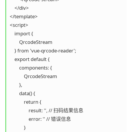
    </div>

</template>

<script>

    import {

        QrcodeStream

    } from 'vue-qrcode-reader';

    export default {

        components: {

            QrcodeStream

        },

        data() {

            return {

                result: '', // 扫码结果信息

                error: '' // 错误信息

            }
