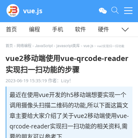
vue.js
首页
编程
手机
软件
硬件
教程
平面
服务器
首页
网络编程
JavaScript
javascript类库
vue.js
>
>
>
>
> vue2实现扫一扫功能
vue2移动端使用vue-qrcode-reader
实现扫一扫功能的步骤
2023-06-19 15:35:19
作者：Lizy！
最近在使用vue开发的h5移动端想要实现一个
调用摄像头扫描二维码的功能,所以下面这篇文
章主要给大家介绍了关于vue2移动端使用vue-
qrcode-reader实现扫一扫功能的相关资料,需
要的朋友可以参考下