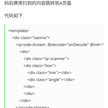
码后携带扫到的内容跳转到A页面
代码如下
<template>

    <div class="saoma">

        <qrcode-stream  @decode="onDecode" @init="on
            <div>

                <div class="qr-scanner">

                <div class="box">

                    <div class="line"></div>

                    <div class="angle"></div>

                </div>

                </div>

            </div>

        </qrcode-stream>
