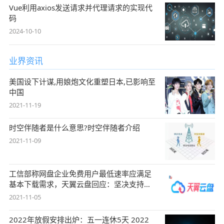
Vue利用axios发送请求并代理请求的实现代
码
2024-10-10
业界资讯
美国设下计谋,用娘炮文化重塑日本,已影响至
中国
2021-11-19
时空伴随者是什么意思?时空伴随者介绍
2021-11-09
工信部称网盘企业免费用户最低速率应满足
基本下载需求，天翼云盘回应：坚决支持，
始终
2021-11-05
2022年放假安排出炉：五一连休5天 2022