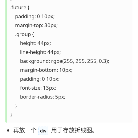
.future {

    padding: 0 10px;

    margin-top: 30px;

    .group {

        height: 44px;

        line-height: 44px;

        background: rgba(255, 255, 255, 0.3);

        margin-bottom: 10px;

        padding: 0 10px;

        font-size: 13px;

        border-radius: 5px;

    }

}
再放一个
用于存放折线图。
div