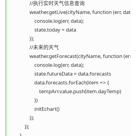
                //执行实时天气信息查询

                weather.getLive(cityName, function (err, data) {
                    console.log(err, data);

                    state.today = data

                });

                //未来的天气

                weather.getForecast(cityName, function (err, d
                    console.log(err, data);

                    state.futureData = data.forecasts

                    data.forecasts.forEach(item => {

                        tempArr.value.push(item.dayTemp)

                    })

                    initEchart()

                });

            });

        }
