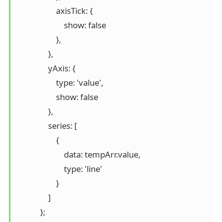
                    axisTick: {

                        show: false

                    },

                },

                yAxis: {

                    type: 'value',

                    show: false

                },

                series: [

                    {

                        data: tempArr.value,

                        type: 'line'

                    }

                ]

            };
