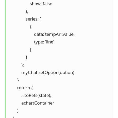
                    show: false

                },

                series: [

                    {

                        data: tempArr.value,

                        type: 'line'

                    }

                ]

            };

            myChat.setOption(option)

        }

        return {

            ...toRefs(state),

            echartContainer

        }
