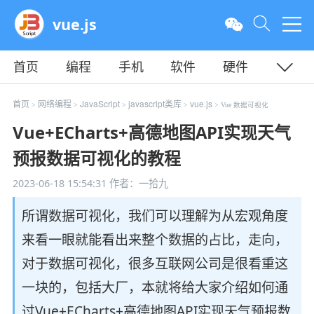
vue.js
首页
编程
手机
软件
硬件
教程
平面
服务器
首页
网络编程
JavaScript
javascript类库
vue.js
>
>
>
>
> Vue 数据可视化
Vue+ECharts+高德地图API实现天气
预报数据可视化的教程
2023-06-18 15:54:31
作者：一拾九
所谓数据可视化，我们可以理解为从宏观角度
来看一眼就能看出来整个数据的占比，走向，
对于数据可视化，很多互联网公司是很看重这
一块的，包括大厂，本就将给大家介绍如何通
过Vue+ECharts+高德地图API实现天气预报数