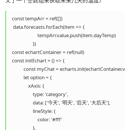
义了一个空数组来获取未来几天的温度）
  const tempArr = ref([])

   data.forecasts.forEach(item => {

                        tempArr.value.push(item.dayTemp)

                    })

  const echartContainer = ref(null)

  const initEchart = () => {

            const myChat = echarts.init(echartContainer.valu
            let option = {

                xAxis: {

                    type: 'category',

                    data: ['今天', '明天', '后天', '大后天'],

                    lineStyle: {

                        color: '#fff'

                    },
