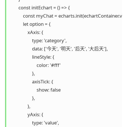
        const initEchart = () => {

            const myChat = echarts.init(echartContainer.valu
            let option = {

                xAxis: {

                    type: 'category',

                    data: ['今天', '明天', '后天', '大后天'],

                    lineStyle: {

                        color: '#fff'

                    },

                    axisTick: {

                        show: false

                    },

                },

                yAxis: {

                    type: 'value',
