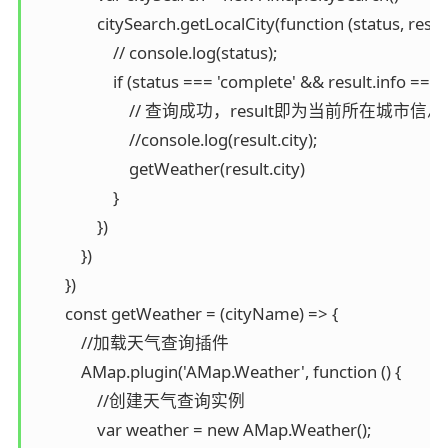
                citySearch.getLocalCity(function (status, result)
                    // console.log(status);

                    if (status === 'complete' && result.info === '
                        // 查询成功，result即为当前所在城市信息

                        //console.log(result.city);

                        getWeather(result.city)

                    }

                })

            })

        })

        const getWeather = (cityName) => {

            //加载天气查询插件

            AMap.plugin('AMap.Weather', function () {

                //创建天气查询实例

                var weather = new AMap.Weather();
