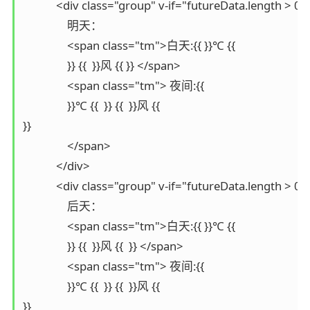
            <div class="group" v-if="futureData.length > 0">
                明天：

                <span class="tm">白天:{{ }}℃ {{ 

                }} {{  }}风 {{ }} </span>

                <span class="tm"> 夜间:{{

                }}℃ {{  }} {{  }}风 {{ 

}}

                </span>

            </div>

            <div class="group" v-if="futureData.length > 0">
                后天：

                <span class="tm">白天:{{ }}℃ {{ 

                }} {{  }}风 {{  }} </span>

                <span class="tm"> 夜间:{{ 

                }}℃ {{  }} {{  }}风 {{ 

}}
