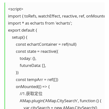
<script>

import { toRefs, watchEffect, reactive, ref, onMounted }
import * as echarts from 'echarts';

export default {

    setup() {

        const echartContainer = ref(null)

        const state = reactive({

            today: {},

            futureData: [],

        })

        const tempArr = ref([])

        onMounted(() => {

            //1.获取定位

            AMap.plugin('AMap.CitySearch', function () {

                var citySearch = new AMap.CitySearch()
