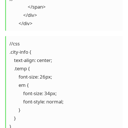
                </span>

            </div>

        </div> 
//css

.city-info {

    text-align: center;

    .temp {

        font-size: 26px;

        em {

            font-size: 34px;

            font-style: normal;

        }

    }

}
