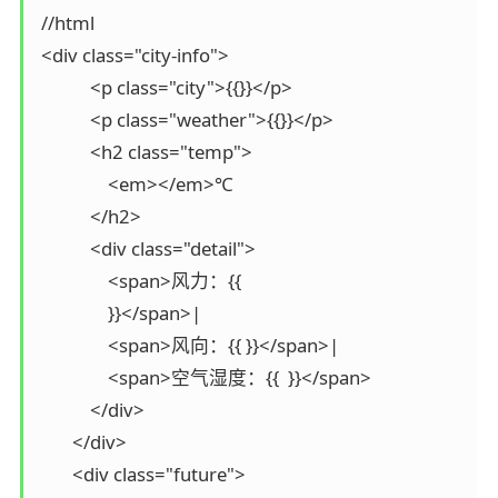
 //html

 <div class="city-info">

            <p class="city">{{}}</p>

            <p class="weather">{{}}</p>

            <h2 class="temp">

                <em></em>℃

            </h2>

            <div class="detail">

                <span>风力：{{

                }}</span>|

                <span>风向：{{ }}</span>|

                <span>空气湿度：{{  }}</span>

            </div>

        </div>

        <div class="future">
