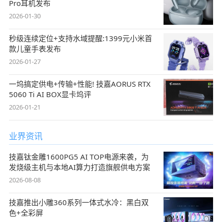
Pro耳机发布
2026-01-30
秒级连续定位+支持水域提醒:1399元小米首
款儿童手表发布
2026-01-27
一坞搞定供电+传输+性能! 技嘉AORUS RTX
5060 Ti AI BOX显卡坞评
2026-01-21
业界资讯
技嘉钛金雕1600PG5 AI TOP电源来袭，为
发烧级主机与本地AI算力打造旗舰供电方案
2026-08-08
技嘉推出小雕360系列一体式水冷：黑白双
色+全彩屏