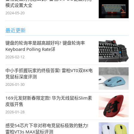
模式设置大全
2024-05-20
最近更新
键盘的轮询率是越高越好吗? 键盘轮询率
Keyboard Polling Rate详
2026-02-12
中小手抓握玩家的终极答案! 雷柏VT0双8K电
竞鼠标深度评测
2026-01-30
169元发财新春限定款! 华为无线鼠标Slim素
皮版开售
2026-01-28
感受54芯片下非对称电竞鼠标极致的魅力!
雷柏VT3s MAX鼠标评测