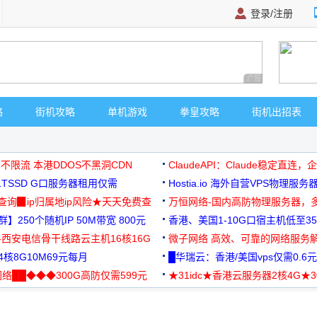
登录/注册
广告 商业广告，理
略
街机攻略
单机游戏
拳皇攻略
街机出招表
 不限流 本港DDOS不黑洞CDN
ClaudeAPI：Claude稳定直连
G1TSSD G口服务器租用仅需
Hostia.io 海外自营VPS物理服务
可免费测试
址查询▉ip归属地ip风险★天天免费查
万恒网络-国内高防物理服务器，
】250个随机IP 50M带宽 800元
99元/月起
香港、美国1-10G口宿主机低至35
-西安电信骨干线路云主机16核16G
微子网络 高效、可靠的网络服务
核8G10M69元每月
█华瑞云：香港/美国vps仅需0.6元
络██◆◆◆300G高防仅需599元
★31idc★香港云服务器2核4G★
用◆