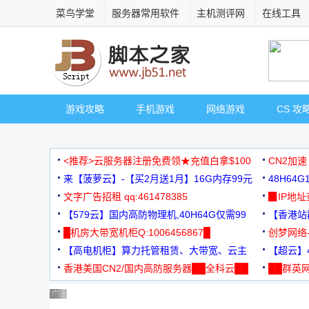
菜鸟学堂
服务器常用软件
主机测评网
在线工具
游戏攻略
手机游戏
网络游戏
CS 攻
<推荐>云服务器注册免费领★充值白拿$100
CN2加速
来【菠萝云】-【买2月送1月】16G内存99元
48H64
文字广告招租 qq:461478385
3000+
▉IP地
【579云】国内高防物理机,40H64G仅需99
【香港站群
元
█机房大带宽机柜Q:1006456867█
创梦网络
【高电机柜】算力托管租赁、大带宽、云主
88元/月
【超云】4
机
香港美国CN2/国内高防服务器██全科云██
██群英网
◆◆◆
广告 商业广告，理性选择
广告 商业广告，理性选择
广告 商业广告，理性选择
广告 商业广告，理性选择
广告 商业广告，理性选择