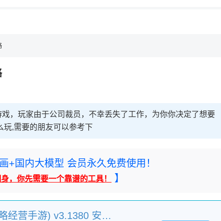
略
略
游戏，玩家由于公司裁员，不幸丢失了工作，为你你决定了想要
么玩,需要的朋友可以参考下
rney绘画+国内大模型 会员永久免费使用！
】
翻身，你先需要一个靠谱的工具！
商道高手2026最新版(策略经营手游) v3.1380 安卓手机版