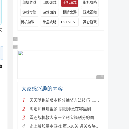
单机游戏
网络游戏
手机游戏
街机攻略
游戏专题
游戏图片
棋牌桌游
游戏视频
街机游戏出招表
拳皇攻略
CS1.5 CS1.6攻略
其它游戏
大
广告 商业广告，理性选择
广告 商业广告，理性选择
游
广告 商业广告，理性
大家感兴趣的内容
1
天天酷跑新版本积分抽奖方法技巧_1.0.8.0版新人物新坐
2
阴阳师觉哪里多 阴阳师觉在哪里刷
3
雷霆战机教大家一个刷宝箱刷分的图文教程
4
史上最贱暴走游戏 第1-20关 通关攻略(图文详解)