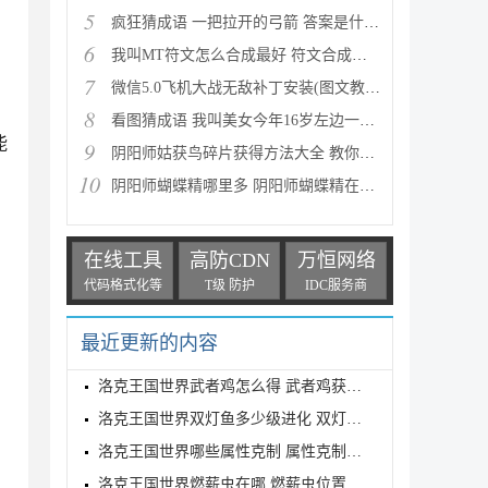
5
疯狂猜成语 一把拉开的弓箭 答案是什么成语
6
我叫MT符文怎么合成最好 符文合成攻略推荐
7
微信5.0飞机大战无敌补丁安装(图文教程) 高分攻略
8
看图猜成语 我叫美女今年16岁左边一个女人 答案是什么
能
9
阴阳师姑获鸟碎片获得方法大全 教你如何快速获得姑获
10
阴阳师蝴蝶精哪里多 阴阳师蝴蝶精在哪里刷
在线工具
高防CDN
万恒网络
代码格式化等
T级 防护
IDC服务商
最近更新的内容
洛克王国世界武者鸡怎么得 武者鸡获得方式
洛克王国世界双灯鱼多少级进化 双灯鱼进化等级介绍
洛克王国世界哪些属性克制 属性克制表分享
洛克王国世界燃薪虫在哪 燃薪虫位置详解