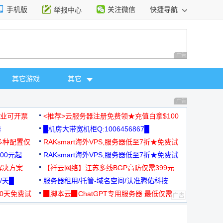
手机版
关注微信
快捷导航
举报中心
性选择
广告 商业广告，理
其它游戏
其它
广告 商业广告，理
，企业可开票
<推荐>云服务器注册免费领★充值白拿$100
器
█机房大带宽机柜Q:1006456867█
多种配置仅
RAKsmart海外VPS,服务器低至7折★免费试
00元起
用★
RAKsmart海外VPS,服务器低至7折★免费试
解决方案
用★
【祥云网络】江苏多线BGP高防仅需399元
/天█
服务器租用/托管-域名空间/认准腾佑科技
30天免费试
▉脚本云▉ChatGPT专用服务器 最低仅需
19元/月