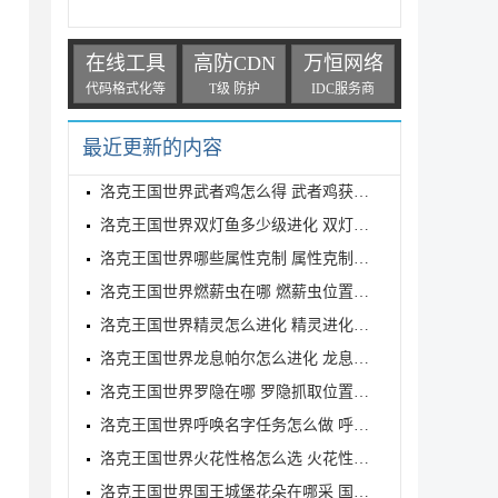
在线工具
高防CDN
万恒网络
代码格式化等
T级 防护
IDC服务商
最近更新的内容
洛克王国世界武者鸡怎么得 武者鸡获得方式
洛克王国世界双灯鱼多少级进化 双灯鱼进化等级介绍
洛克王国世界哪些属性克制 属性克制表分享
洛克王国世界燃薪虫在哪 燃薪虫位置详解
洛克王国世界精灵怎么进化 精灵进化方式
洛克王国世界龙息帕尔怎么进化 龙息帕尔进化介绍
洛克王国世界罗隐在哪 罗隐抓取位置分享
洛克王国世界呼唤名字任务怎么做 呼唤名字任务完成方
洛克王国世界火花性格怎么选 火花性格推荐
洛克王国世界国王城堡花朵在哪采 国王城堡全花朵采集