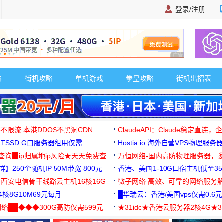
登录/注册
广告 商业广告，理
略
街机攻略
单机游戏
拳皇攻略
街机出招表
 不限流 本港DDOS不黑洞CDN
ClaudeAPI：Claude稳定直连
G1TSSD G口服务器租用仅需
Hostia.io 海外自营VPS物理服务
可免费测试
址查询▉ip归属地ip风险★天天免费查
万恒网络-国内高防物理服务器，
】250个随机IP 50M带宽 800元
99元/月起
香港、美国1-10G口宿主机低至35
-西安电信骨干线路云主机16核16G
微子网络 高效、可靠的网络服务
核8G10M69元每月
█华瑞云：香港/美国vps仅需0.6元
络██◆◆◆300G高防仅需599元
★31idc★香港云服务器2核4G★
用◆