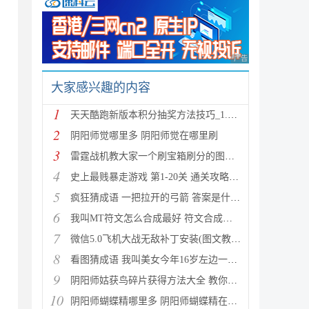
广告 商业广告，理性
大家感兴趣的内容
1
天天酷跑新版本积分抽奖方法技巧_1.0.8.0版新人物新坐
2
阴阳师觉哪里多 阴阳师觉在哪里刷
3
雷霆战机教大家一个刷宝箱刷分的图文教程
4
史上最贱暴走游戏 第1-20关 通关攻略(图文详解)
5
疯狂猜成语 一把拉开的弓箭 答案是什么成语
6
我叫MT符文怎么合成最好 符文合成攻略推荐
7
微信5.0飞机大战无敌补丁安装(图文教程) 高分攻略
8
看图猜成语 我叫美女今年16岁左边一个女人 答案是什么
9
阴阳师姑获鸟碎片获得方法大全 教你如何快速获得姑获
10
阴阳师蝴蝶精哪里多 阴阳师蝴蝶精在哪里刷