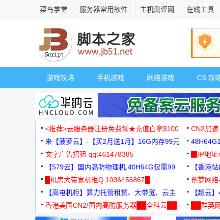
菜鸟学堂
服务器常用软件
主机测评网
在线工具
游戏攻略
手机游戏
网络游戏
CS 攻
<推荐>云服务器注册免费领★充值白拿$100
CN2加速
来【菠萝云】-【买2月送1月】16G内存99元
48H64
文字广告招租 qq:461478385
3000+
▉IP地
【579云】国内高防物理机,40H64G仅需99
【香港站群
元
█机房大带宽机柜Q:1006456867█
创梦网络
【高电机柜】算力托管租赁、大带宽、云主
88元/月
【超云】4
机
香港美国CN2/国内高防服务器██全科云██
██群英网
◆◆◆