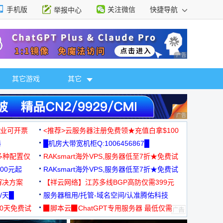
手机版
关注微信
快捷导航
举报中心
性选择
广告 商业广告，理
其它游戏
其它
广告 商业广告，理
，企业可开票
<推荐>云服务器注册免费领★充值白拿$100
器
█机房大带宽机柜Q:1006456867█
多种配置仅
RAKsmart海外VPS,服务器低至7折★免费试
00元起
用★
RAKsmart海外VPS,服务器低至7折★免费试
解决方案
用★
【祥云网络】江苏多线BGP高防仅需399元
/天█
服务器租用/托管-域名空间/认准腾佑科技
30天免费试
▉脚本云▉ChatGPT专用服务器 最低仅需
19元/月