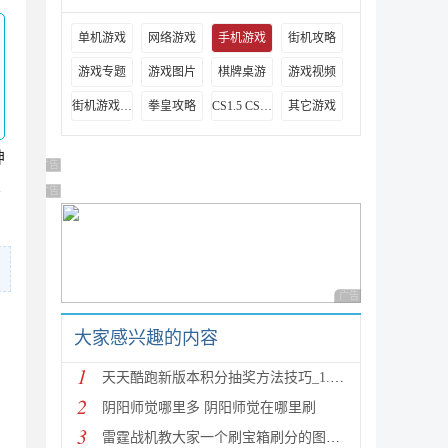
单机游戏
网络游戏
手机游戏
街机攻略
游戏专题
游戏图片
棋牌桌游
游戏视频
街机游戏出招表
拳皇攻略
CS1.5 CS1.6攻略
其它游戏
神
广告 商业广告，理性选择
真
广告 商业广告，理性选择
广告 商业广告，理性
大家感兴趣的内容
1
天天酷跑新版本积分抽奖方法技巧_1.0.8.0版新人物新坐
2
阴阳师觉哪里多 阴阳师觉在哪里刷
3
雷霆战机教大家一个刷宝箱刷分的图文教程