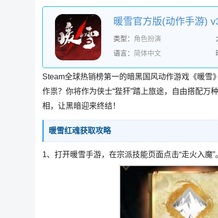
暖雪官方版(动作手游) v3
类型：
角色扮演
语言：
简体中文
Steam全球热销榜第一的暗黑国风动作游戏《暖
作祟？你将作为侠士“狴犴”踏上旅途，自由搭配万
相，让黑暗迎来终结！
暖雪红魂获取攻略
1、打开暖雪手游，在宗派技能页面点击“走火入魔”