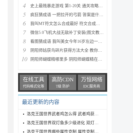
4
史上最贱暴走游戏 第1-20关 通关攻略(图文详解)
5
疯狂猜成语 一把拉开的弓箭 答案是什么成语
6
我叫MT符文怎么合成最好 符文合成攻略推荐
7
微信5.0飞机大战无敌补丁安装(图文教程) 高分攻略
8
看图猜成语 我叫美女今年16岁左边一个女人 答案是什么
9
阴阳师姑获鸟碎片获得方法大全 教你如何快速获得姑获
10
阴阳师蝴蝶精哪里多 阴阳师蝴蝶精在哪里刷
在线工具
高防CDN
万恒网络
代码格式化等
T级 防护
IDC服务商
最近更新的内容
洛克王国世界武者鸡怎么得 武者鸡获得方式
洛克王国世界双灯鱼多少级进化 双灯鱼进化等级介绍
洛克王国世界哪些属性克制 属性克制表分享