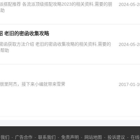
搭配推荐 各流派顶级搭配攻略2023的相关资料,需要的朋
2024-05-2
帮助
绍 老旧的密函收集攻略
密函获取方法介绍 老旧的密函收集攻略的相关资料,需要的
2024-05-2
所帮助
很里阿杰，接下来小编就带来雪霁
2017-01-1
于我们
广告合作
联系我们
免责声明
网站地图
投诉建议
在线
-
-
-
-
-
-