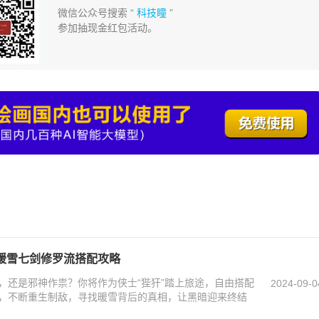
微信公众号搜索 “
科技瞳
”
参加抽现金红包活动。
暖雪七剑修罗流搭配攻略
，还是邪神作祟？你将作为侠士“狴犴”踏上旅途，自由搭配
2024-09-0
，不断重生制敌，寻找暖雪背后的真相，让黑暗迎来终结