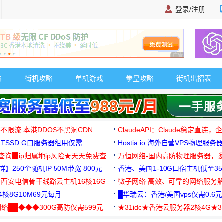
登录/注册
广告 商业广告，理
略
街机攻略
单机游戏
拳皇攻略
街机出招表
 不限流 本港DDOS不黑洞CDN
ClaudeAPI：Claude稳定直连
G1TSSD G口服务器租用仅需
Hostia.io 海外自营VPS物理服务
可免费测试
址查询▉ip归属地ip风险★天天免费查
万恒网络-国内高防物理服务器，
】250个随机IP 50M带宽 800元
99元/月起
香港、美国1-10G口宿主机低至35
-西安电信骨干线路云主机16核16G
微子网络 高效、可靠的网络服务
核8G10M69元每月
█华瑞云：香港/美国vps仅需0.6元
络██◆◆◆300G高防仅需599元
★31idc★香港云服务器2核4G★
用◆