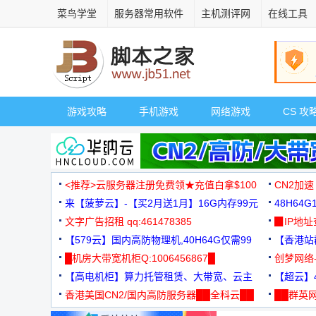
菜鸟学堂
服务器常用软件
主机测评网
在线工具
游戏攻略
手机游戏
网络游戏
CS 攻
<推荐>云服务器注册免费领★充值白拿$100
CN2加速
来【菠萝云】-【买2月送1月】16G内存99元
48H64
文字广告招租 qq:461478385
3000+
▉IP地
【579云】国内高防物理机,40H64G仅需99
【香港站群
元
█机房大带宽机柜Q:1006456867█
创梦网络
【高电机柜】算力托管租赁、大带宽、云主
88元/月
【超云】4
机
香港美国CN2/国内高防服务器██全科云██
██群英网
◆◆◆