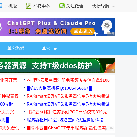
手机版
关注微信
快捷导航
举报中心
性选择
广告 商业广告，理
其它游戏
其它
广告 商业广告，理
，企业可开票
<推荐>云服务器注册免费领★充值白拿$100
器
█机房大带宽机柜Q:1006456867█
多种配置仅
RAKsmart海外VPS,服务器低至7折★免费试
00元起
用★
RAKsmart海外VPS,服务器低至7折★免费试
解决方案
用★
【祥云网络】江苏多线BGP高防仅需399元
/天█
服务器租用/托管-域名空间/认准腾佑科技
30天免费试
▉脚本云▉ChatGPT专用服务器 最低仅需
19元/月