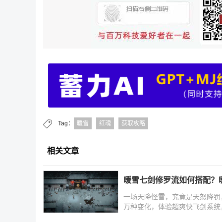
Tag：
暖雪
红魂
获取攻略
相关文章
暖雪七剑修罗流如何搭配？
一场天降怪雪，究竟是天怒降罚
万种变化，体验超爽快飞剑系统