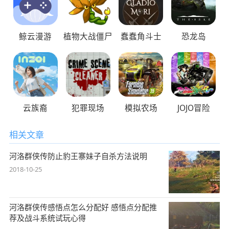
鲸云漫游
植物大战僵尸
蠢蠢角斗士
恐龙岛
云族裔
犯罪现场
模拟农场
JOJO冒险
相关文章
河洛群侠传防止豹王寨妹子自杀方法说明
2018-10-25
河洛群侠传感悟点怎么分配好 感悟点分配推
荐及战斗系统试玩心得