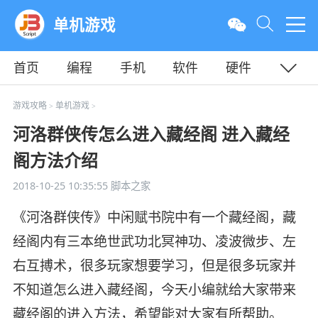
单机游戏
首页
编程
手机
软件
硬件
教程
平面
服务器
游戏攻略
单机游戏
>
>
河洛群侠传怎么进入藏经阁 进入藏经
阁方法介绍
2018-10-25 10:35:55
脚本之家
《河洛群侠传》中闲赋书院中有一个藏经阁，藏
经阁内有三本绝世武功北冥神功、凌波微步、左
右互搏术，很多玩家想要学习，但是很多玩家并
不知道怎么进入藏经阁，今天小编就给大家带来
藏经阁的进入方法，希望能对大家有所帮助。