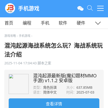
手机游戏
首页
编程
手机
软件
硬件
教程
平面
服务器
游戏攻略
手机游戏
>
>
混沌起源海战系统怎么玩？海战系统玩
法介绍
2025-11-04 17:04:43
脚本之家
混沌起源最新版(魔幻题材MMO
手游) v1.1.2 安卓版
类型：
角色扮演
大小：
637.85MB
语言：
简体中文
时间：
2025-07-03
查看详情