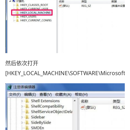
然后依次打开
[HKEY_LOCAL_MACHINE\SOFTWARE\Microsoft\Wi