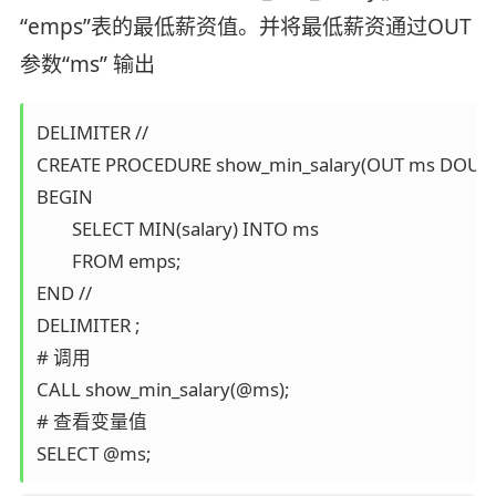
“emps”表的最低薪资值。并将最低薪资通过OUT
参数“ms” 输出
DELIMITER //

CREATE PROCEDURE show_min_salary(OUT ms DOUBL
BEGIN 

	SELECT MIN(salary) INTO ms 

	FROM emps; 

END //

DELIMITER ;

# 调用

CALL show_min_salary(@ms);

# 查看变量值

SELECT @ms;