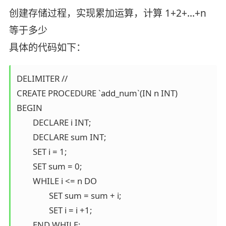
创建存储过程，实现累加运算，计算 1+2+…+n
等于多少
具体的代码如下：
DELIMITER // 

CREATE PROCEDURE `add_num`(IN n INT) 

BEGIN 

	DECLARE i INT; 

	DECLARE sum INT; 

	SET i = 1; 

	SET sum = 0; 

	WHILE i <= n DO 

		SET sum = sum + i; 

		SET i = i +1; 

	END WHILE; 
