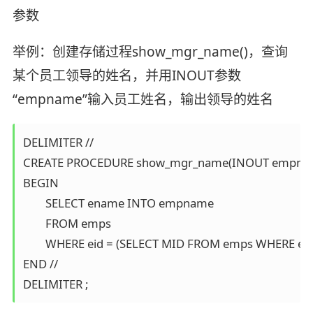
参数
举例：创建存储过程show_mgr_name()，查询
某个员工领导的姓名，并用INOUT参数
“empname”输入员工姓名，输出领导的姓名
DELIMITER // 

CREATE PROCEDURE show_mgr_name(INOUT empname
BEGIN 

	SELECT ename INTO empname 

	FROM emps 

	WHERE eid = (SELECT MID FROM emps WHERE ename=empname);

END // 

DELIMITER ;