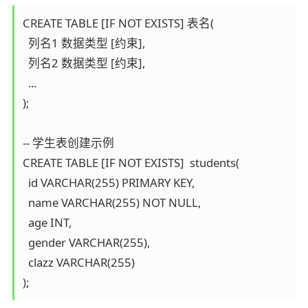
CREATE TABLE [IF NOT EXISTS] 表名(

  列名1 数据类型 [约束],

  列名2 数据类型 [约束],

  ...

);

-- 学生表创建示例

CREATE TABLE [IF NOT EXISTS]  students(

  id VARCHAR(255) PRIMARY KEY,

  name VARCHAR(255) NOT NULL,

  age INT,

  gender VARCHAR(255),

  clazz VARCHAR(255)

);