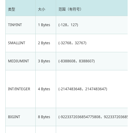
类型
大小
范围（有符号）
TINYINT
1 Bytes
(-128，127)
SMALLINT
2 Bytes
(-32768，32767)
MEDIUMINT
3 Bytes
(-8388608，8388607)
INT/INTEGER
4 Bytes
(-2147483648，2147483647)
BIGINT
8 Bytes
(-9223372036854775808，92233720368547