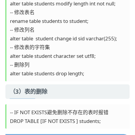
alter table students modify length int not null;

-- 修改表名

rename table students to student;

-- 修改列名

alter table  student change id sid varchar(255);

-- 修改表的字符集

alter table student character set utf8;

-- 删除列

alter table students drop length;
（3）表的删除
-- IF NOT EXISTS避免删除不存在的表时报错

DROP TABLE [IF NOT EXISTS ] students;