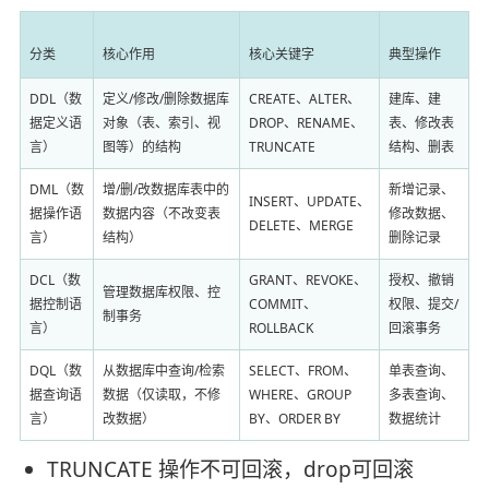
分类
核心作用
核心关键字
典型操作
DDL（数
定义/修改/删除数据库
CREATE、ALTER、
建库、建
据定义语
对象（表、索引、视
DROP、RENAME、
表、修改表
言）
图等）的结构
TRUNCATE
结构、删表
DML（数
增/删/改数据库表中的
新增记录、
INSERT、UPDATE、
据操作语
数据内容（不改变表
修改数据、
DELETE、MERGE
言）
结构）
删除记录
DCL（数
GRANT、REVOKE、
授权、撤销
管理数据库权限、控
据控制语
COMMIT、
权限、提交/
制事务
言）
ROLLBACK
回滚事务
DQL（数
从数据库中查询/检索
SELECT、FROM、
单表查询、
据查询语
数据（仅读取，不修
WHERE、GROUP
多表查询、
言）
改数据）
BY、ORDER BY
数据统计
TRUNCATE 操作不可回滚，drop可回滚