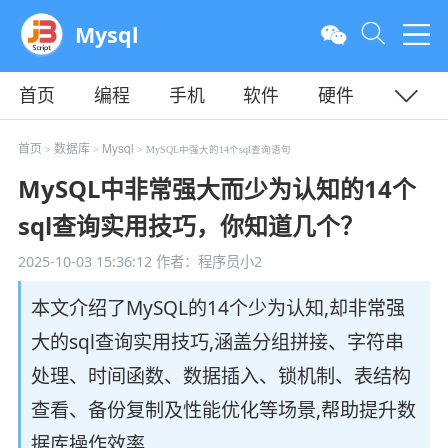
Mysql
首页
编程
手机
软件
硬件
教程
平面
服务器
首页
数据库
Mysql
>
>
> MySQL中强大的14个sql查询语句
MySQL中非常强大而少为认知的14个
sql查询实用技巧，你知道几个？
2025-10-03 15:36:12
作者：程序员小2
本文介绍了MySQL的14个少为认知,却非常强
大的sql查询实用技巧,涵盖分组拼接、字符串
处理、时间函数、数据插入、锁机制、表结构
查看、备份复制及性能优化等场景,帮助提升数
据库操作效率