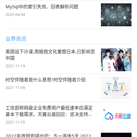
MySql中的索引失效、回表解析问题
2025-04-04
业界资讯
美国设下计谋,用娘炮文化重塑日本,已影响至
中国
2021-11-19
时空伴随者是什么意思?时空伴随者介绍
2021-11-09
工信部称网盘企业免费用户最低速率应满足
基本下载需求，天翼云盘回应：坚决支持，
始终
2021-11-05
2022年放假安排出炉：五一连休5天 2022