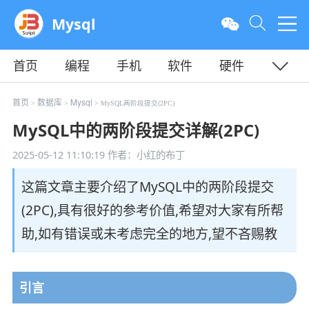
Mysql
首页
编程
手机
软件
硬件
教程
平面
服务器
首页
数据库
Mysql
>
>
> MySQL两阶段提交(2PC)
MySQL中的两阶段提交详解(2PC)
2025-05-12 11:10:19
作者：小红的布丁
这篇文章主要介绍了MySQL中的两阶段提交
(2PC),具有很好的参考价值,希望对大家有所帮
助,如有错误或未考虑完全的地方,望不吝赐教
引言