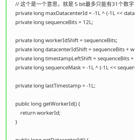
    // 这个是一个意思，就是 5 bit最多只能有31个数字
    private long maxDatacenterId = -1L ^ (-1L << datacen
    private long sequenceBits = 12L;

    private long workerIdShift = sequenceBits;

    private long datacenterIdShift = sequenceBits + work
    private long timestampLeftShift = sequenceBits + wo
    private long sequenceMask = -1L ^ (-1L << sequenceB
    private long lastTimestamp = -1L;

    public long getWorkerId() {

        return workerId;

    }

    public long getDatacenterId() {
