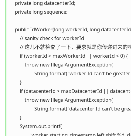
    private long datacenterId;

    private long sequence;

    public IdWorker(long workerId, long datacenterId, l
        // sanity check for workerId

        // 这儿不就检查了一下，要求就是你传递进来的机
        if (workerId > maxWorkerId || workerId < 0) {

            throw new IllegalArgumentException(

                    String.format("worker Id can't be great
        }

        if (datacenterId > maxDatacenterId || datacenterId
            throw new IllegalArgumentException(

                    String.format("datacenter Id can't be gr
        }

        System.out.printf(

                "worker starting. timestamp left shift %d,