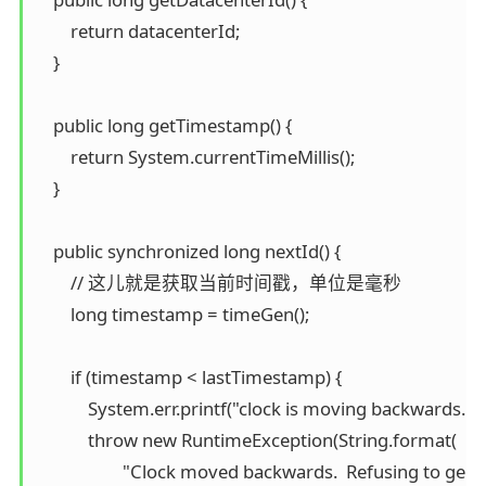
        return datacenterId;

    }

    public long getTimestamp() {

        return System.currentTimeMillis();

    }

    public synchronized long nextId() {

        // 这儿就是获取当前时间戳，单位是毫秒

        long timestamp = timeGen();

        if (timestamp < lastTimestamp) {

            System.err.printf("clock is moving backwards. 
            throw new RuntimeException(String.format(

                    "Clock moved backwards.  Refusing to g