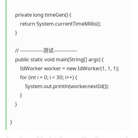
    private long timeGen() {

        return System.currentTimeMillis();

    }

    // ---------------测试---------------

    public static void main(String[] args) {

        IdWorker worker = new IdWorker(1, 1, 1);

        for (int i = 0; i < 30; i++) {

            System.out.println(worker.nextId());

        }

    }

}