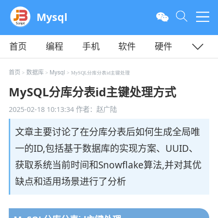
Mysql
首页
编程
手机
软件
硬件
教程
平面
服务器
首页
数据库
Mysql
>
>
> MySQL分库分表id主键处理
MySQL分库分表id主键处理方式
2025-02-18 10:13:34
作者：赵广陆
文章主要讨论了在分库分表后如何生成全局唯
一的ID,包括基于数据库的实现方案、UUID、
获取系统当前时间和Snowflake算法,并对其优
缺点和适用场景进行了分析