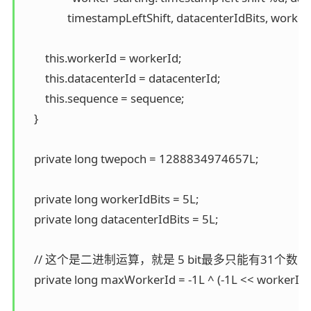
                timestampLeftShift, datacenterIdBits, work
        this.workerId = workerId;

        this.datacenterId = datacenterId;

        this.sequence = sequence;

    }

    private long twepoch = 1288834974657L;

    private long workerIdBits = 5L;

    private long datacenterIdBits = 5L;

    // 这个是二进制运算，就是 5 bit最多只能有31个
    private long maxWorkerId = -1L ^ (-1L << workerIdBi