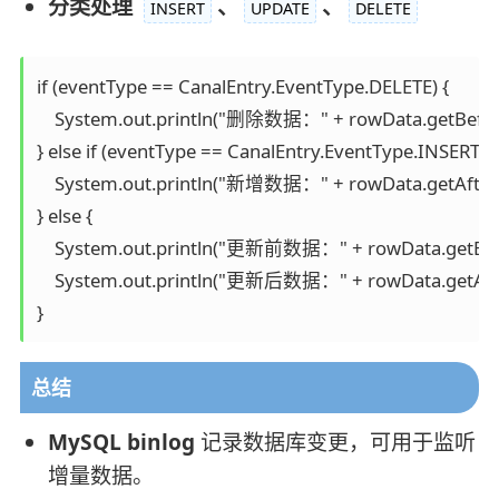
分类处理
、
、
INSERT
UPDATE
DELETE
if (eventType == CanalEntry.EventType.DELETE) {

    System.out.println("删除数据：" + rowData.getBefore
} else if (eventType == CanalEntry.EventType.INSERT) {

    System.out.println("新增数据：" + rowData.getAfterCo
} else {

    System.out.println("更新前数据：" + rowData.getBefo
    System.out.println("更新后数据：" + rowData.getAfter
总结
MySQL binlog
记录数据库变更，可用于监听
增量数据。