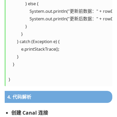
                } else {

                    System.out.println("更新前数据：" + rowDa
                    System.out.println("更新后数据：" + rowDa
                }

            }

        } catch (Exception e) {

            e.printStackTrace();

        }

    }

4. 代码解析
创建 Canal 连接