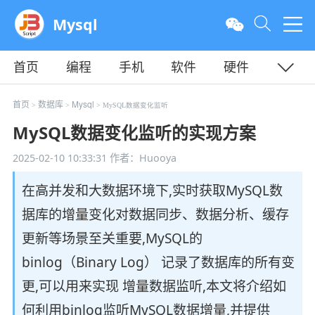
Mysql
首页
编程
手机
软件
硬件
教程
平面
服务器
首页
数据库
Mysql
>
>
> MySQL数据变化监听
MySQL数据变化监听的实现方案
2025-02-10 10:33:31
作者：Huooya
在高并发和大数据环境下,实时获取MySQL数
据库的增量变化对数据同步、数据分析、缓存
更新等场景至关重要,MySQL的
binlog（Binary Log） 记录了数据库的所有变
更,可以用来实现 增量数据监听,本文将介绍如
何利用binlog监听MySQL数据增量,并提供