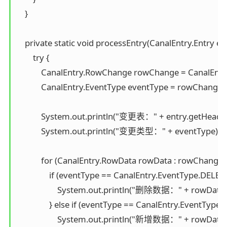
    }

    private static void processEntry(CanalEntry.Entry entr
        try {

            CanalEntry.RowChange rowChange = CanalEnt
            CanalEntry.EventType eventType = rowChange.
            System.out.println("变更表：" + entry.getHeader
            System.out.println("变更类型：" + eventType);

            for (CanalEntry.RowData rowData : rowChange.
                if (eventType == CanalEntry.EventType.DELETE)
                    System.out.println("删除数据：" + rowData
                } else if (eventType == CanalEntry.EventType.
                    System.out.println("新增数据：" + rowData