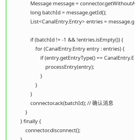
                Message message = connector.getWithout
                long batchId = message.getId();

                List<CanalEntry.Entry> entries = message.getE
                if (batchId != -1 && !entries.isEmpty()) {

                    for (CanalEntry.Entry entry : entries) {

                        if (entry.getEntryType() == CanalEntr
                            processEntry(entry);

                        }

                    }

                }

                connector.ack(batchId); // 确认消息

            }

        } finally {

            connector.disconnect();

        }
