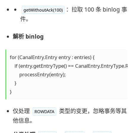
：拉取 100 条 binlog 事
getWithoutAck(100)
件。
解析 binlog
for (CanalEntry.Entry entry : entries) {

    if (entry.getEntryType() == CanalEntry.EntryType.R
        processEntry(entry);

    }

仅处理
类型的变更，忽略事务等其
ROWDATA
他信息。