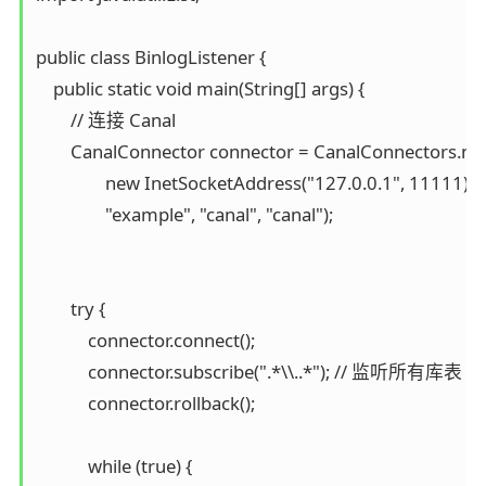
public class BinlogListener {

    public static void main(String[] args) {

        // 连接 Canal

        CanalConnector connector = CanalConnectors.ne
                new InetSocketAddress("127.0.0.1", 11111), 

                "example", "canal", "canal");

        try {

            connector.connect();

            connector.subscribe(".*\\..*"); // 监听所有库表

            connector.rollback();

            while (true) {
