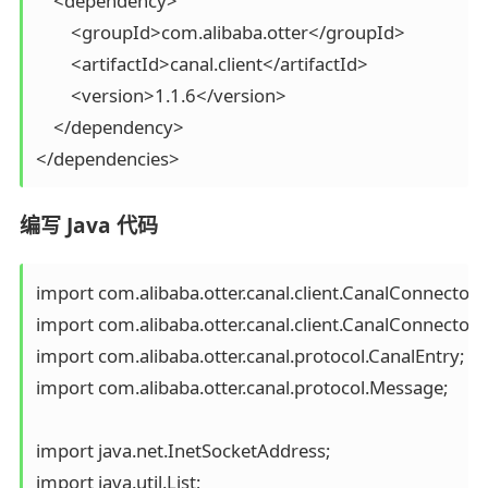
    <dependency>

        <groupId>com.alibaba.otter</groupId>

        <artifactId>canal.client</artifactId>

        <version>1.1.6</version>

    </dependency>

编写 Java 代码
import com.alibaba.otter.canal.client.CanalConnector;

import com.alibaba.otter.canal.client.CanalConnectors;
import com.alibaba.otter.canal.protocol.CanalEntry;

import com.alibaba.otter.canal.protocol.Message;

import java.net.InetSocketAddress;

import java.util.List;
