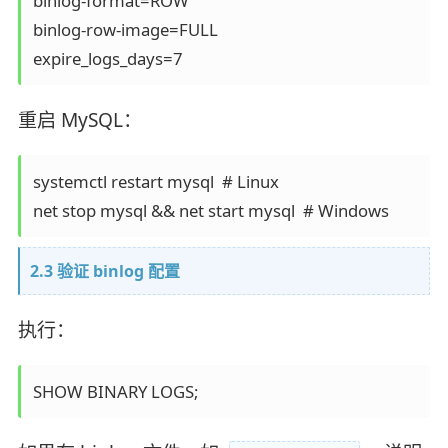
binlog-format=ROW

binlog-row-image=FULL

重启 MySQL：
systemctl restart mysql  # Linux

2.3 验证 binlog 配置
执行：