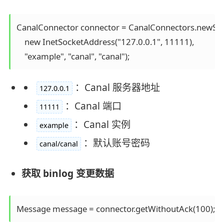
CanalConnector connector = CanalConnectors.newSin
    new InetSocketAddress("127.0.0.1", 11111), 

：Canal 服务器地址
127.0.0.1
：Canal 端口
11111
：Canal 实例
example
：默认账号密码
canal/canal
获取 binlog 变更数据