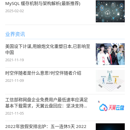
MySQL 缓存机制与架构解析(最新推荐)
2025-02-02
业界资讯
美国设下计谋,用娘炮文化重塑日本,已影响至
中国
2021-11-19
时空伴随者是什么意思?时空伴随者介绍
2021-11-09
工信部称网盘企业免费用户最低速率应满足
基本下载需求，天翼云盘回应：坚决支持，
始终
2021-11-05
2022年放假安排出炉：五一连休5天 2022