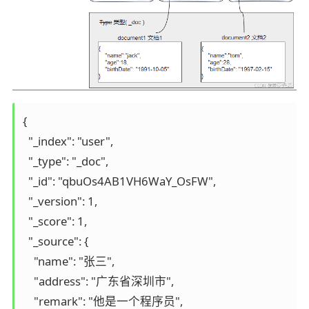
{

  "_index": "user",

  "_type": "_doc",

  "_id": "qbuOs4AB1VH6WaY_OsFW",

  "_version": 1,

  "_score": 1,

  "_source": {

    "name": "张三",

    "address": "广东省深圳市",

    "remark": "他是一个程序员",
