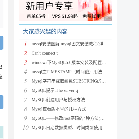
广告 商业广告，理性
大家感兴趣的内容
1
mysql安装图解 mysql图文安装教程(详细说明)
2
Can't connect t
3
windows下MySQL5.6版本安装及配置过程附有截图和
以
4
mysql之TIMESTAMP（时间戳）用法详解
应
5
Mysql字符串截取函数SUBSTRING的用法说明
6
MySQL提示:The server q
7
MySQL创建用户与授权方法
8
Mysql查看版本号的几种方式
9
MySQL——修改root密码的4种方法(以windows为
10
MySQL日期数据类型、时间类型使用总结