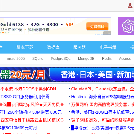
广告 商业广告，理
栏
脚本下载
数据库
服务器
电子书籍
mssql2005
SQLite
PostgreSQL
MongoDB
Redis
Access
 不限流 本港DDOS不黑洞CDN
ClaudeAPI：Claude稳定直连
G1TSSD G口服务器租用仅需
Hostia.io 海外自营VPS物理服务
可免费测试
址查询▉ip归属地ip风险★天天免费查
万恒网络-国内高防物理服务器，
】250个随机IP 50M带宽 800元
99元/月起
香港、美国1-10G口宿主机低至35
-西安电信骨干线路云主机16核16G
微子网络 高效、可靠的网络服务
核8G10M69元每月
█华瑞云：香港/美国vps仅需0.6元