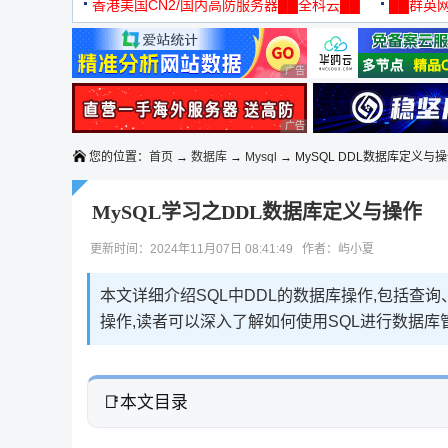
机
香港美国CN2/国内高防服务器██全科云██
██群英网
◆◆◆
广告 商业广告，理性选择
广告 商业广告，理性选择
您的位置：
首页
→
数据库
→
Mysql
→ MySQL DDL数据库定义与
MySQL学习之DDL数据库定义与操作
更新时间：2024年11月07日 08:41:49 作者：屿小夏
本文详细介绍SQL中DDL的数据库操作,包括查
操作,读者可以深入了解如何使用SQL进行数据库
本文目录