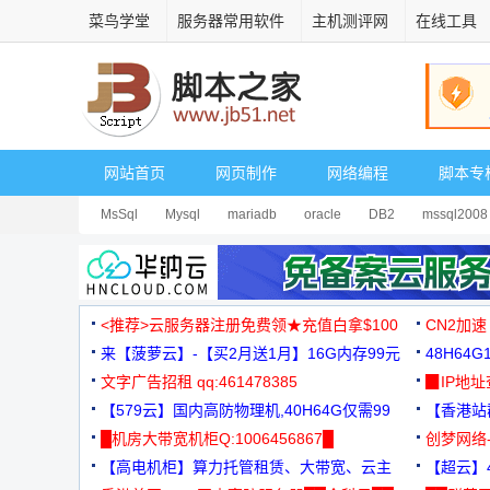
菜鸟学堂
服务器常用软件
主机测评网
在线工具
网站首页
网页制作
网络编程
脚本专
MsSql
Mysql
mariadb
oracle
DB2
mssql2008
<推荐>云服务器注册免费领★充值白拿$100
CN2加速
来【菠萝云】-【买2月送1月】16G内存99元
48H64
文字广告招租 qq:461478385
3000+
▉IP地
【579云】国内高防物理机,40H64G仅需99
【香港站群
元
█机房大带宽机柜Q:1006456867█
创梦网络
【高电机柜】算力托管租赁、大带宽、云主
88元/月
【超云】4