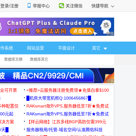
登录/注册
举报中心
关注微信
快捷导航
性选择
广告 商业广告，理
操作系统
网站运营
平面设计
其它
数据库文摘
数据库其它
广告 商业广告，理
，企业可开票
<推荐>云服务器注册免费领★充值白拿$100
器
█机房大带宽机柜Q:1006456867█
多种配置仅
RAKsmart海外VPS,服务器低至7折★免费试
00元起
用★
RAKsmart海外VPS,服务器低至7折★免费试
解决方案
用★
【祥云网络】江苏多线BGP高防仅需399元
/天█
服务器租用/托管-域名空间/认准腾佑科技