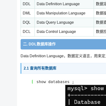
DDL
Data Definition Language
数据
DML
Data Manipulation Language
数据
DQL
Data Query Language
数据
DCL
Data Control Language
数据
二. DDL数据库操作
Data Definition Language，数据定义语言
2.1 查询所有数据库