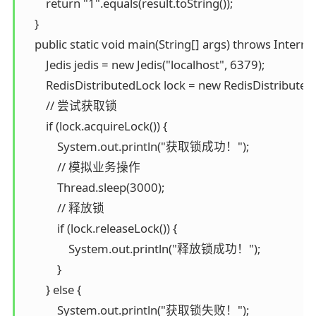
        return "1".equals(result.toString());

    }

    public static void main(String[] args) throws Interru
        Jedis jedis = new Jedis("localhost", 6379);

        RedisDistributedLock lock = new RedisDistributed
        // 尝试获取锁

        if (lock.acquireLock()) {

            System.out.println("获取锁成功！");

            // 模拟业务操作

            Thread.sleep(3000);

            // 释放锁

            if (lock.releaseLock()) {

                System.out.println("释放锁成功！");

            }

        } else {

            System.out.println("获取锁失败！");
