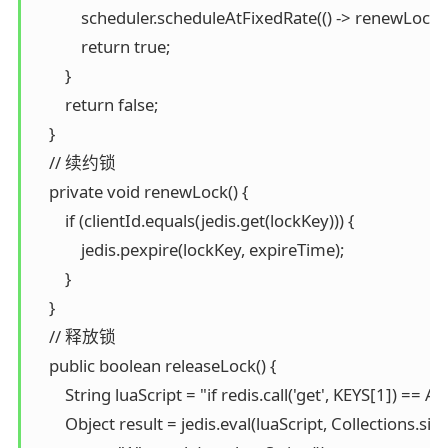
            scheduler.scheduleAtFixedRate(() -> renewLoc
            return true;

        }

        return false;

    }

    // 续约锁

    private void renewLock() {

        if (clientId.equals(jedis.get(lockKey))) {

            jedis.pexpire(lockKey, expireTime);

        }

    }

    // 释放锁

    public boolean releaseLock() {

        String luaScript = "if redis.call('get', KEYS[1]) ==
        Object result = jedis.eval(luaScript, Collections.si