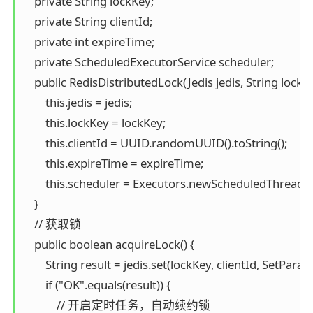
    private String lockKey;

    private String clientId;

    private int expireTime;

    private ScheduledExecutorService scheduler;

    public RedisDistributedLock(Jedis jedis, String lockKe
        this.jedis = jedis;

        this.lockKey = lockKey;

        this.clientId = UUID.randomUUID().toString();

        this.expireTime = expireTime;

        this.scheduler = Executors.newScheduledThreadPo
    }

    // 获取锁

    public boolean acquireLock() {

        String result = jedis.set(lockKey, clientId, SetPar
        if ("OK".equals(result)) {

            // 开启定时任务，自动续约锁
