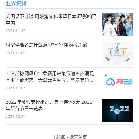
业界资讯
美国设下计谋,用娘炮文化重塑日本,已影响至
中国
2021-11-19
时空伴随者是什么意思?时空伴随者介绍
2021-11-09
工信部称网盘企业免费用户最低速率应满足
基本下载需求，天翼云盘回应：坚决支持，
始终
2021-11-05
2022年放假安排出炉：五一连休5天 2022
年所有节日一览表
2021-10-26
电脑版
-
返回首页