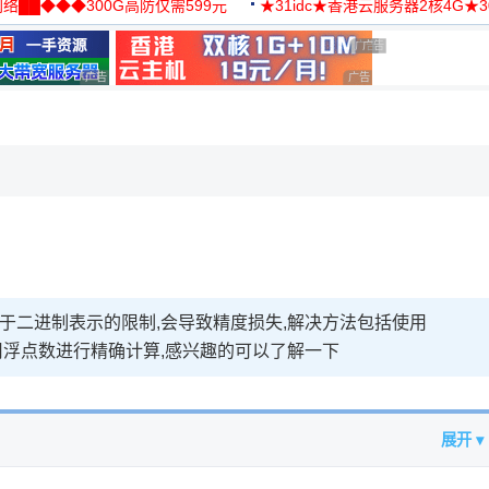
络██◆◆◆300G高防仅需599元
★31idc★香港云服务器2核4G★
用◆
广告 商业广告，理性选择
广告 商业广告，理性选
广告 商业广告，理性选择
广告 商业广告，理性选择
，理性选择
由于二进制表示的限制,会导致精度损失,解决方法包括使用
免使用浮点数进行精确计算,感兴趣的可以了解一下
展开 ▾