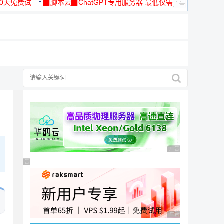
30天免费试
▉脚本云▉ChatGPT专用服务器 最低仅需
19元/月
择
广告 商业广告，理性
广告 商业广告，理性选择
广告 商业广告，理性