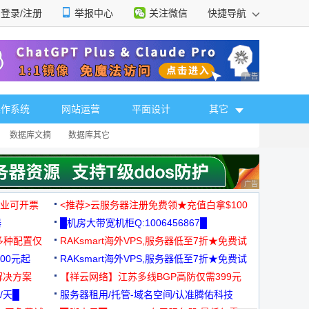
登录/注册
举报中心
关注微信
快捷导航
性选择
广告 商业广告，理
操作系统
网站运营
平面设计
其它
数据库文摘
数据库其它
广告 商业广告，理
，企业可开票
<推荐>云服务器注册免费领★充值白拿$100
器
█机房大带宽机柜Q:1006456867█
多种配置仅
RAKsmart海外VPS,服务器低至7折★免费试
00元起
用★
RAKsmart海外VPS,服务器低至7折★免费试
解决方案
用★
【祥云网络】江苏多线BGP高防仅需399元
/天█
服务器租用/托管-域名空间/认准腾佑科技