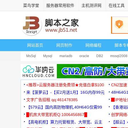
菜鸟学堂
服务器常用软件
主机测评网
在线工具
网站首页
网页制作
网络编程
脚本专
MsSql
Mysql
mariadb
oracle
DB2
mssql2008
<推荐>云服务器注册免费领★充值白拿$100
CN2加速
来【菠萝云】-【买2月送1月】16G内存99元
48H64
文字广告招租 qq:461478385
3000+
▉IP地
【579云】国内高防物理机,40H64G仅需99
【香港站群
元
█机房大带宽机柜Q:1006456867█
创梦网络
【高电机柜】算力托管租赁、大带宽、云主
88元/月
【超云】4