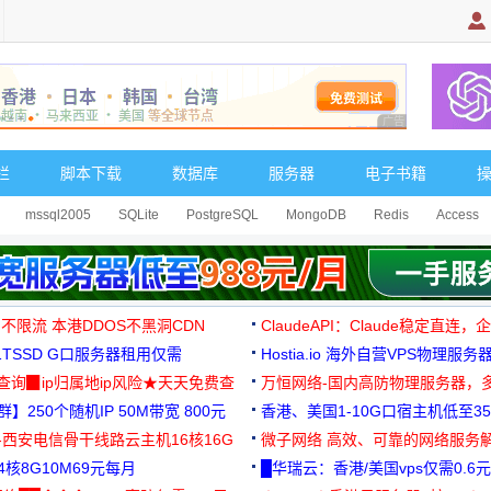
广告 商业广告，理
栏
脚本下载
数据库
服务器
电子书籍
mssql2005
SQLite
PostgreSQL
MongoDB
Redis
Access
 不限流 本港DDOS不黑洞CDN
ClaudeAPI：Claude稳定直连
G1TSSD G口服务器租用仅需
Hostia.io 海外自营VPS物理服务
可免费测试
址查询▉ip归属地ip风险★天天免费查
万恒网络-国内高防物理服务器，
】250个随机IP 50M带宽 800元
99元/月起
香港、美国1-10G口宿主机低至35
-西安电信骨干线路云主机16核16G
微子网络 高效、可靠的网络服务
核8G10M69元每月
█华瑞云：香港/美国vps仅需0.6元