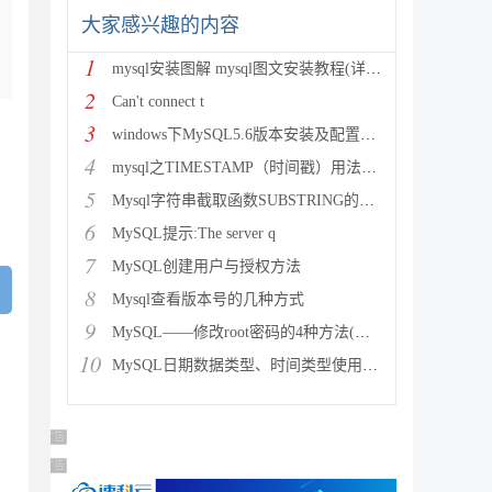
大家感兴趣的内容
1
mysql安装图解 mysql图文安装教程(详细说明)
2
Can't connect t
3
windows下MySQL5.6版本安装及配置过程附有截图和
4
mysql之TIMESTAMP（时间戳）用法详解
5
Mysql字符串截取函数SUBSTRING的用法说明
6
MySQL提示:The server q
7
MySQL创建用户与授权方法
8
Mysql查看版本号的几种方式
9
MySQL——修改root密码的4种方法(以windows为
10
MySQL日期数据类型、时间类型使用总结
广告 商业广告，理性选择
广告 商业广告，理性选择