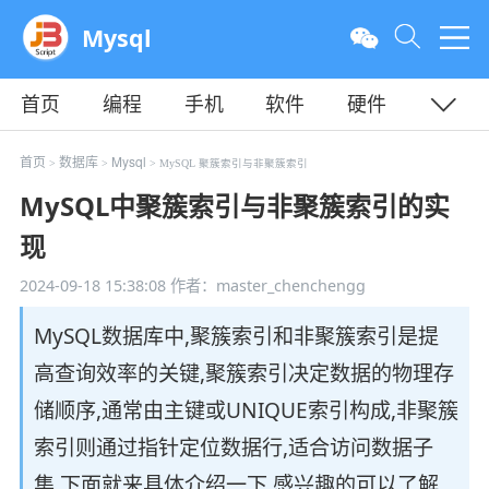
Mysql
首页
编程
手机
软件
硬件
教程
平面
服务器
首页
数据库
Mysql
>
>
> MySQL 聚簇索引与非聚簇索引
MySQL中聚簇索引与非聚簇索引的实
现
2024-09-18 15:38:08
作者：master_chenchengg
MySQL数据库中,聚簇索引和非聚簇索引是提
高查询效率的关键,聚簇索引决定数据的物理存
储顺序,通常由主键或UNIQUE索引构成,非聚簇
索引则通过指针定位数据行,适合访问数据子
集,下面就来具体介绍一下,感兴趣的可以了解