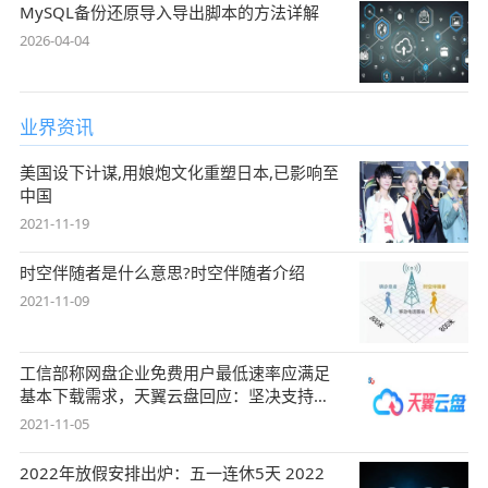
MySQL备份还原导入导出脚本的方法详解
2026-04-04
业界资讯
美国设下计谋,用娘炮文化重塑日本,已影响至
中国
2021-11-19
时空伴随者是什么意思?时空伴随者介绍
2021-11-09
工信部称网盘企业免费用户最低速率应满足
基本下载需求，天翼云盘回应：坚决支持，
始终
2021-11-05
2022年放假安排出炉：五一连休5天 2022