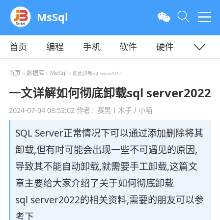
MsSql
首页
编程
手机
软件
硬件
教程
平面
服务器
首页
数据库
MsSql
>
>
> 彻底卸载sql server2022
一文详解如何彻底卸载sql server2022
2024-07-04 08:52:02
作者：赛男丨木子丿小喵
SQL Server正常情况下可以通过添加删除将其
卸载,但有时可能会出现一些不可遇见的原因,
导致其不能自动卸载,就需要手工卸载,这篇文
章主要给大家介绍了关于如何彻底卸载
sql server2022的相关资料,需要的朋友可以参
考下