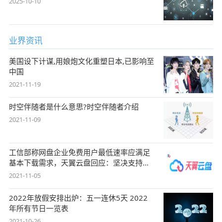
2025-10-10
业界资讯
美国设下计谋,用娘炮文化重塑日本,已影响至
中国
2021-11-19
时空伴随者是什么意思?时空伴随者介绍
2021-11-09
工信部称网盘企业免费用户最低速率应满足
基本下载需求，天翼云盘回应：坚决支持，
始终
2021-11-05
2022年放假安排出炉：五一连休5天 2022
年所有节日一览表
2021-10-26