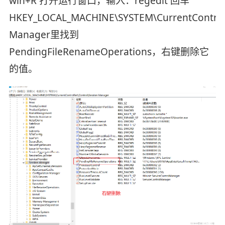
win+R 打开运行窗口，输入：regedit 回车
HKEY_LOCAL_MACHINE\SYSTEM\CurrentControlS
Manager里找到
PendingFileRenameOperations，右键删除它
的值。