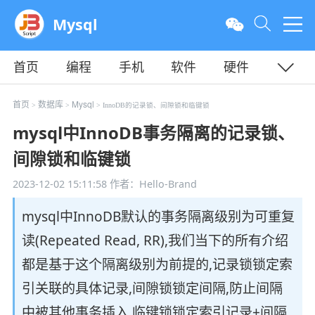
Mysql
首页
编程
手机
软件
硬件
教程
平面
服务器
首页
数据库
Mysql
>
>
> InnoDB的记录锁、间隙锁和临键锁
mysql中InnoDB事务隔离的记录锁、
间隙锁和临键锁
2023-12-02 15:11:58
作者：Hello-Brand
mysql中InnoDB默认的事务隔离级别为可重复
读(Repeated Read, RR),我们当下的所有介绍
都是基于这个隔离级别为前提的,记录锁锁定索
引关联的具体记录,间隙锁锁定间隔,防止间隔
中被其他事务插入,临键锁锁定索引记录+间隔,