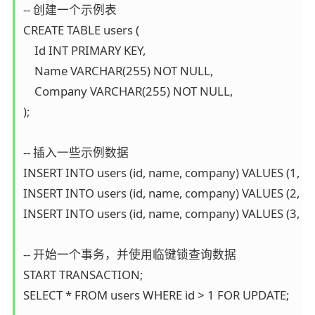
-- 创建一个示例表  

CREATE TABLE users (  

    Id INT PRIMARY KEY,  

    Name VARCHAR(255) NOT NULL,  

    Company VARCHAR(255) NOT NULL,  

);  

-- 插入一些示例数据  

INSERT INTO users (id, name, company) VALUES (1, 'Alice'
INSERT INTO users (id, name, company) VALUES (2, 'Bran
INSERT INTO users (id, name, company) VALUES (3, 'Charl
-- 开始一个事务，并使用临键锁查询数据  

START TRANSACTION;  

SELECT * FROM users WHERE id > 1 FOR UPDATE;  
