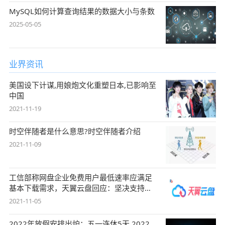
MySQL如何计算查询结果的数据大小与条数
2025-05-05
业界资讯
美国设下计谋,用娘炮文化重塑日本,已影响至
中国
2021-11-19
时空伴随者是什么意思?时空伴随者介绍
2021-11-09
工信部称网盘企业免费用户最低速率应满足
基本下载需求，天翼云盘回应：坚决支持，
始终
2021-11-05
2022年放假安排出炉：五一连休5天 2022