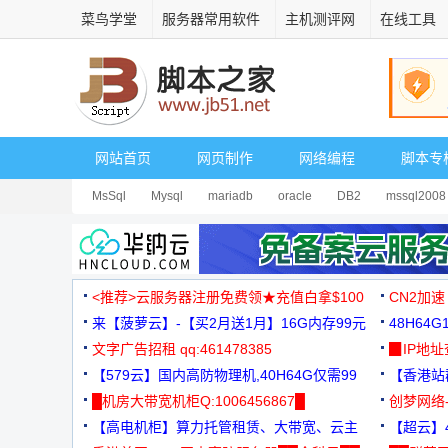
菜鸟学堂
服务器常用软件
主机测评网
在线工具
网站首页
网页制作
网络编程
脚本专
MsSql
Mysql
mariadb
oracle
DB2
mssql2008
<推荐>云服务器注册免费领★充值白拿$100
CN2加速
来【菠萝云】-【买2月送1月】16G内存99元
48H64
文字广告招租 qq:461478385
3000+
▉IP地
【579云】国内高防物理机,40H64G仅需99
【香港站群
元
█机房大带宽机柜Q:1006456867█
创梦网络
【高电机柜】算力托管租赁、大带宽、云主
88元/月
【超云】4