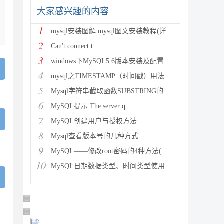
大家感兴趣的内容
1
mysql安装图解 mysql图文安装教程(详细说明)
2
Can't connect t
3
windows下MySQL5.6版本安装及配置过程附有截图和
4
mysql之TIMESTAMP（时间戳）用法详解
5
Mysql字符串截取函数SUBSTRING的用法说明
6
MySQL提示:The server q
7
MySQL创建用户与授权方法
8
Mysql查看版本号的几种方式
9
MySQL——修改root密码的4种方法(以windows为
10
MySQL日期数据类型、时间类型使用总结
广告 商业广告，理性选择
广告 商业广告，理性选择