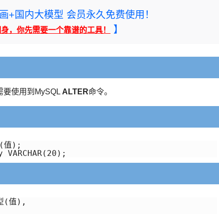
rney绘画+国内大模型 会员永久免费使用！
】
翻身，你先需要一个靠谱的工具！
要使用到MySQL
ALTER
命令。
值);

y VARCHAR(20);
(值),
