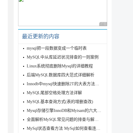
广告 商业广告，理性
最近更新的内容
mysql把一段数据变成一个临时表
MySQL中从库延迟状况排查的一则案例
Linux系统彻底删除Mysql的详细教程
后端MySQL数据库四大范式详细解析
Innodb中mysql快速删除2T的大表方法示例
MySQL尾部空格处理方法详解
MySQL基本查询方式(表的增删查改)
Mysql存储引擎InnoDB和Myisam的六大区别
全面解析MySQL常见问题的排查与解决方法
MySql状态查看方法 MySql如何查看连接数和状态?