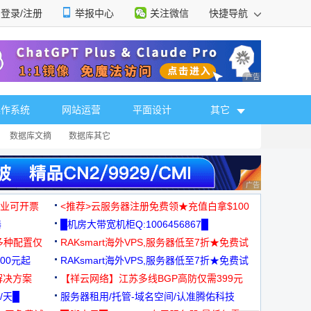
登录/注册
举报中心
关注微信
快捷导航
性选择
广告 商业广告，理
操作系统
网站运营
平面设计
其它
数据库文摘
数据库其它
广告 商业广告，理
，企业可开票
<推荐>云服务器注册免费领★充值白拿$100
器
█机房大带宽机柜Q:1006456867█
多种配置仅
RAKsmart海外VPS,服务器低至7折★免费试
00元起
用★
RAKsmart海外VPS,服务器低至7折★免费试
解决方案
用★
【祥云网络】江苏多线BGP高防仅需399元
/天█
服务器租用/托管-域名空间/认准腾佑科技