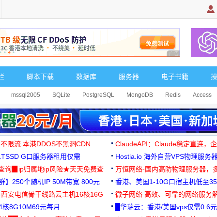
广告 商业广告，理
栏
脚本下载
数据库
服务器
电子书籍
mssql2005
SQLite
PostgreSQL
MongoDB
Redis
Access
 不限流 本港DDOS不黑洞CDN
ClaudeAPI：Claude稳定直连
G1TSSD G口服务器租用仅需
Hostia.io 海外自营VPS物理服务
可免费测试
址查询▉ip归属地ip风险★天天免费查
万恒网络-国内高防物理服务器，
】250个随机IP 50M带宽 800元
99元/月起
香港、美国1-10G口宿主机低至35
-西安电信骨干线路云主机16核16G
微子网络 高效、可靠的网络服务
核8G10M69元每月
█华瑞云：香港/美国vps仅需0.6元