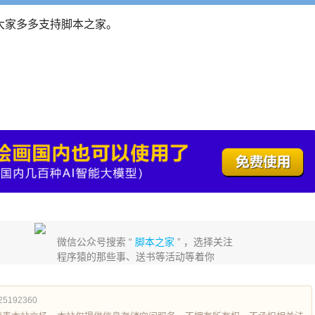
大家多多支持脚本之家。
微信公众号搜索 “
脚本之家
” ，选择关注
程序猿的那些事、送书等活动等着你
125192360