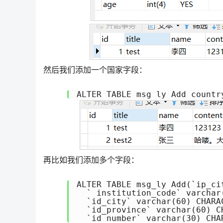
然后我们添加一个国家字段：
ALTER TABLE msg_ly Add countr
再比如我们添加多个字段：
ALTER TABLE msg_ly Add(`ip_ci
  ` institution_code` varcha
  `id_city` varchar(60) CHAR
  `id_province` varchar(60) 