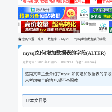
机
香港美国CN2/国内高防服务器██全科云██
██群英网
◆◆◆
广告 商业广告，理性选择
广告 商业广告，理性选择
广告 商业广告，理性选择
广告 商业广告，
广告 商业广告，理性选择
您的位置：
首页
→
数据库
→
Mysql
→ mysql增加数据表的字段
mysql如何增加数据表的字段(ALTER)
更新时间：2023年11月29日 09:09:41 作者：avenue轩
这篇文章主要介绍了mysql如何增加数据表的字段(
未考虑完全的地方,望不吝赐教
本文目录