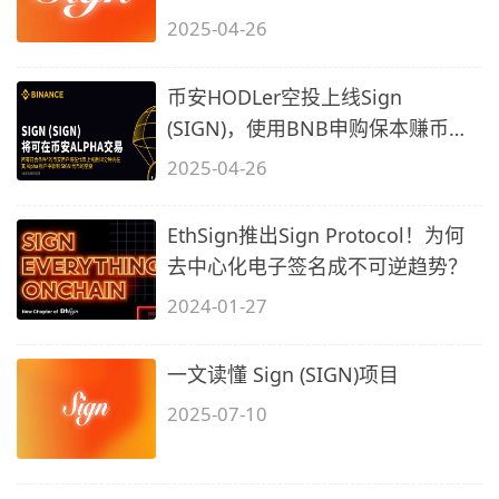
绍
2025-04-26
币安HODLer空投上线Sign
(SIGN)，使用BNB申购保本赚币产
品，以获得SIGN
2025-04-26
EthSign推出Sign Protocol！为何
去中心化电子签名成不可逆趋势？
2024-01-27
一文读懂 Sign (SIGN)项目
2025-07-10