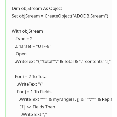
   Dim objStream As Object

   Set objStream = CreateObject("ADODB.Stream")

   With objStream

      .Type = 2

      .Charset = "UTF-8"

      .Open

      .WriteText "{""total"":" & Total & ",""contents"":["

      For i = 2 To Total

        .WriteText "{"

        For j = 1 To Fields

          .WriteText """" & myrange(1, j) & """:""" & Replace(
           If j <> Fields Then

            .WriteText ","
