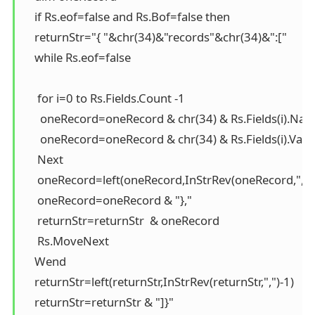
    if Rs.eof=false and Rs.Bof=false then

    returnStr="{ "&chr(34)&"records"&chr(34)&":["    

    while Rs.eof=false

     for i=0 to Rs.Fields.Count -1

      oneRecord=oneRecord & chr(34) & Rs.Fields(i).Name
      oneRecord=oneRecord & chr(34) & Rs.Fields(i).Value
     Next

     oneRecord=left(oneRecord,InStrRev(oneRecord,",")-
     oneRecord=oneRecord & "},"

     returnStr=returnStr  & oneRecord

     Rs.MoveNext

    Wend

    returnStr=left(returnStr,InStrRev(returnStr,",")-1)

    returnStr=returnStr & "]}"
