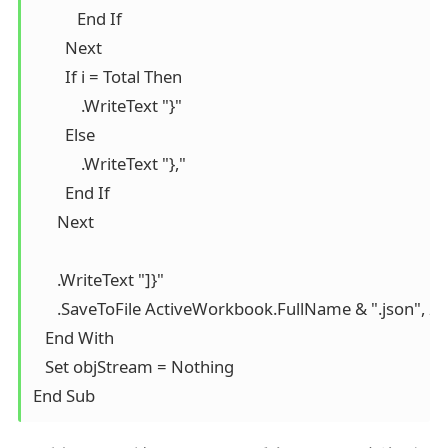
           End If

        Next

        If i = Total Then

            .WriteText "}"

        Else

            .WriteText "},"

        End If

      Next

      .WriteText "]}"

      .SaveToFile ActiveWorkbook.FullName & ".json", 2

   End With

   Set objStream = Nothing
