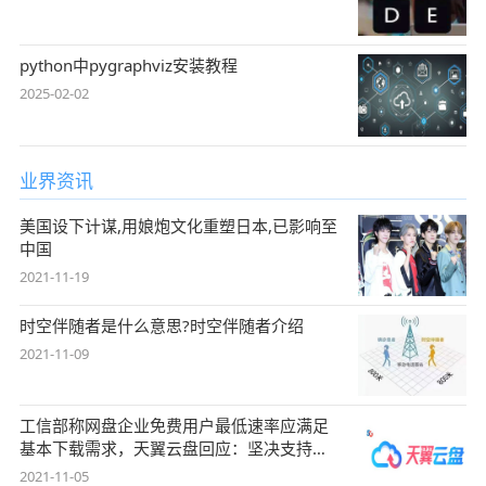
python中pygraphviz安装教程
2025-02-02
业界资讯
美国设下计谋,用娘炮文化重塑日本,已影响至
中国
2021-11-19
时空伴随者是什么意思?时空伴随者介绍
2021-11-09
工信部称网盘企业免费用户最低速率应满足
基本下载需求，天翼云盘回应：坚决支持，
始终
2021-11-05